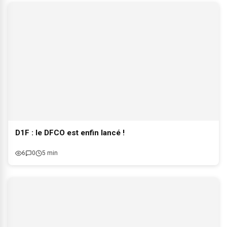
D1F : le DFCO est enfin lancé !
6
0
5 min