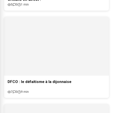
5
0
1 min
DFCO : le défaitisme à la dijonnaise
7
0
9 min