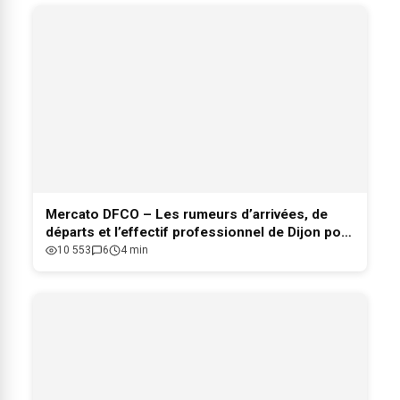
Mercato DFCO – Les rumeurs d’arrivées, de
départs et l’effectif professionnel de Dijon pour
2026-2027
10 553
6
4 min