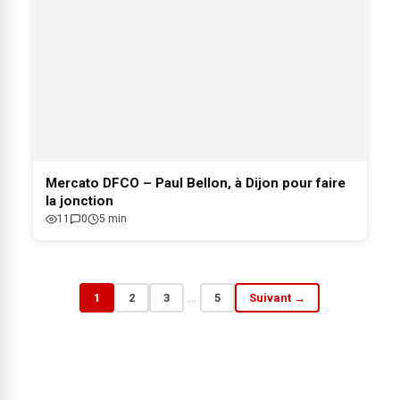
Mercato DFCO – Paul Bellon, à Dijon pour faire
la jonction
11
0
5 min
1
2
3
…
5
Suivant →