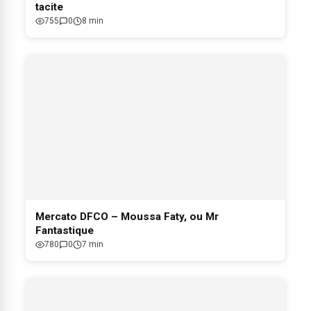
tacite
755
0
8 min
Mercato DFCO – Moussa Faty, ou Mr
Fantastique
780
0
7 min