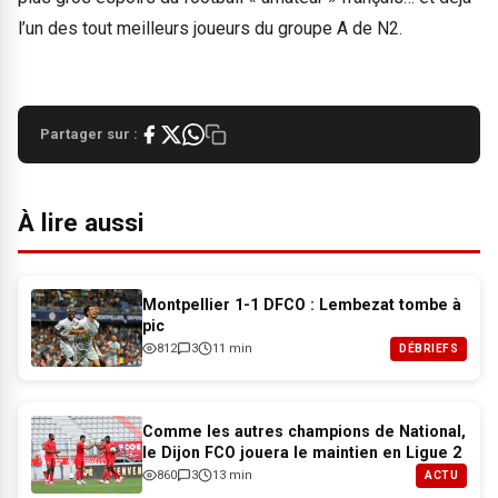
l’un des tout meilleurs joueurs du groupe A de N2.
Partager sur :
À lire aussi
Montpellier 1-1 DFCO : Lembezat tombe à
pic
812
3
11 min
DÉBRIEFS
Comme les autres champions de National,
le Dijon FCO jouera le maintien en Ligue 2
860
3
13 min
ACTU