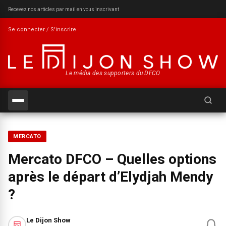
Recevez nos articles par mail en vous inscrivant
Se connecter / S'inscrire
Le média des supporters du DFCO
Recherch
MERCATO
Mercato DFCO – Quelles options
après le départ d’Elydjah Mendy
?
Le Dijon Show