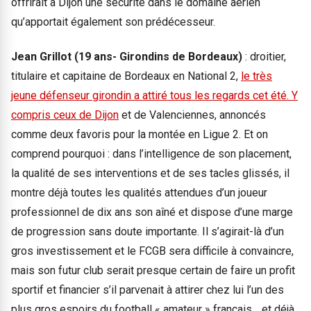
offrirait à Dijon une sécurité dans le domaine aérien
qu’apportait également son prédécesseur.
Jean Grillot (19 ans- Girondins de Bordeaux)
: droitier,
titulaire et capitaine de Bordeaux en National 2,
le très
jeune défenseur girondin a attiré tous les regards cet été. Y
compris ceux de Dijon
et de Valenciennes, annoncés
comme deux favoris pour la montée en Ligue 2. Et on
comprend pourquoi : dans l’intelligence de son placement,
la qualité de ses interventions et de ses tacles glissés, il
montre déjà toutes les qualités attendues d’un joueur
professionnel de dix ans son aîné et dispose d’une marge
de progression sans doute importante. Il s’agirait-là d’un
gros investissement et le FCGB sera difficile à convaincre,
mais son futur club serait presque certain de faire un profit
sportif et financier s’il parvenait à attirer chez lui l’un des
plus gros espoirs du football « amateur » français… et déjà