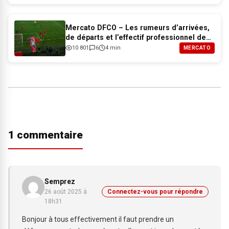
Mercato DFCO – Les rumeurs d’arrivées,
de départs et l’effectif professionnel de
Dijon pour 2026-2027
10 801
6
4 min
MERCATO
1 commentaire
Semprez
26 août 2025 à
Connectez-vous pour répondre
18h31
Bonjour à tous effectivement il faut prendre un