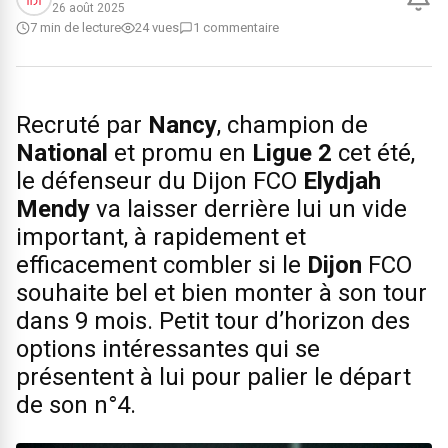
26 août 2025
7 min de lecture
24 vues
1 commentaire
Recruté par
Nancy
, champion de
National
et promu en
Ligue 2
cet été,
le défenseur du Dijon FCO
Elydjah
Mendy
va laisser derrière lui un vide
important, à rapidement et
efficacement combler si le
Dijon
FCO
souhaite bel et bien monter à son tour
dans 9 mois. Petit tour d’horizon des
options intéressantes qui se
présentent à lui pour palier le départ
de son n°4.