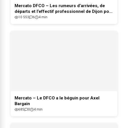
Mercato DFCO – Les rumeurs d’arrivées, de
départs et l’effectif professionnel de Dijon pour
2026-2027
10 553
6
4 min
Mercato – Le DFCO a le béguin pour Axel
Bargain
685
0
4 min