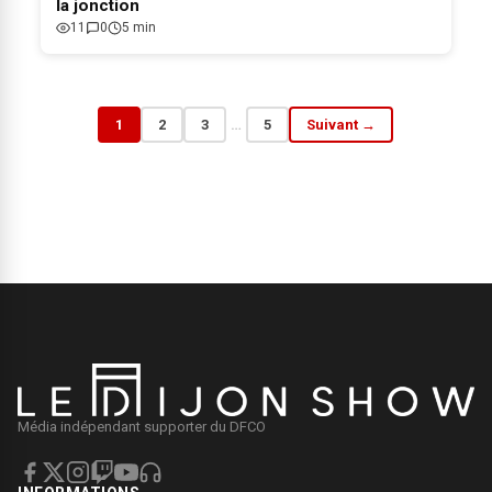
la jonction
11
0
5 min
1
2
3
…
5
Suivant →
Média indépendant supporter du DFCO