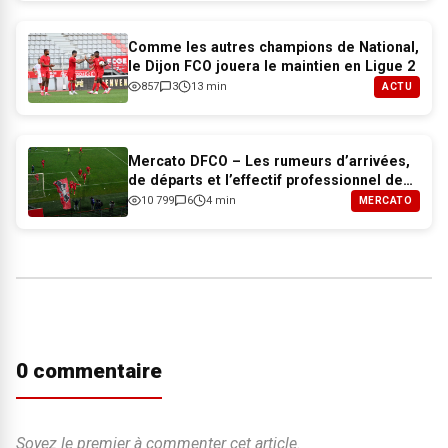
Comme les autres champions de National,
le Dijon FCO jouera le maintien en Ligue 2
857
3
13 min
ACTU
Mercato DFCO – Les rumeurs d’arrivées,
de départs et l’effectif professionnel de
Dijon pour 2026-2027
10 799
6
4 min
MERCATO
0 commentaire
Soyez le premier à commenter cet article.