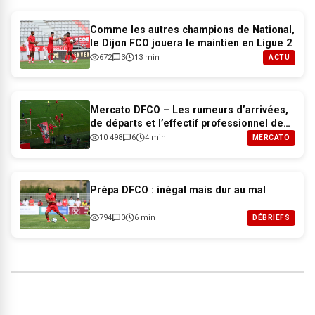
Comme les autres champions de National,
le Dijon FCO jouera le maintien en Ligue 2
672
3
13 min
ACTU
Mercato DFCO – Les rumeurs d’arrivées,
de départs et l’effectif professionnel de
Dijon pour 2026-2027
10 498
6
4 min
MERCATO
Prépa DFCO : inégal mais dur au mal
794
0
6 min
DÉBRIEFS