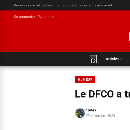
Recevez un mail dès la sortie de nos articles en vous inscrivant
Se connecter / S'inscrire
Articles
HUMEUR
Le DFCO a tr
novak
17 novembre 2023