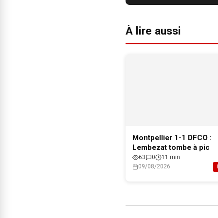
À lire aussi
Montpellier 1-1 DFCO :
Lembezat tombe à pic
63
0
11 min
09/08/2026