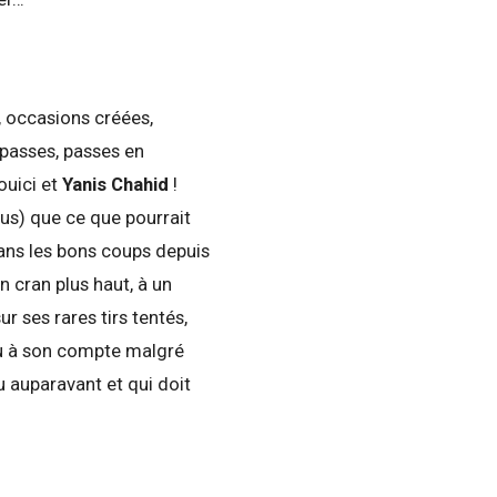
, occasions créées,
 passes, passes en
ouici et
Yanis Chahid
!
lus) que ce que pourrait
ans les bons coups depuis
 cran plus haut, à un
r ses rares tirs tentés,
jeu à son compte malgré
u auparavant et qui doit