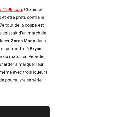
oot1998.com
,
Chahid et
 et être prêts contre le
7e tour de la coupe est
s’agissait d’un match de
placer
Zoran Moco
dans
) et permettre à
Bryan
on du match en Picardie,
 tarder à marquer leur
t même avec trois joueurs
 de poursuivre sa série