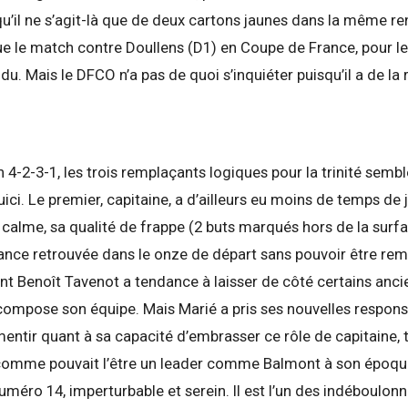
qu’il ne s’agit-là que de deux cartons jaunes dans la même re
 le match contre Doullens (D1) en Coupe de France, pour leq
 Mais le DFCO n’a pas de quoi s’inquiéter puisqu’il a de la 
n 4-2-3-1, les trois remplaçants logiques pour la trinité semb
ici. Le premier, capitaine, a d’ailleurs eu moins de temps de 
 calme, sa qualité de frappe (2 buts marqués hors de la surfa
ance retrouvée dans le onze de départ sans pouvoir être rem
nt Benoît Tavenot a tendance à laisser de côté certains anci
l compose son équipe. Mais Marié a pris ses nouvelles respon
mentir quant à sa capacité d’embrasser ce rôle de capitaine, ta
» comme pouvait l’être un leader comme Balmont à son époque
méro 14, imperturbable et serein. Il est l’un des indéboulonn