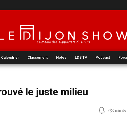
Le média des supporters du DFCO
Calendrier
Classement
Notes
LDS TV
Podcast
For
ouvé le juste milieu
6 min de 