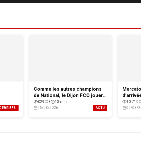
Comme les autres champions
Mercato
de National, le Dijon FCO jouera
d’arrivé
le maintien en Ligue 2
l’effect
829
3
13 min
10 710
pour 20
06/08/2026
02/08/2
DÉBRIEFS
ACTU