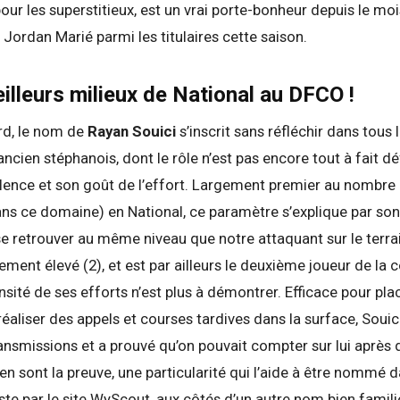
pour les superstitieux, est un vrai porte-bonheur depuis le moi
Jordan Marié parmi les titulaires cette saison.
illeurs milieux de National au DFCO !
rd, le nom de
Rayan Souici
s’inscrit sans réfléchir dans tou
ancien stéphanois, dont le rôle n’est pas encore tout à fait dé
lence et son goût de l’effort. Largement premier au nombre
dans ce domaine) en National, ce paramètre s’explique par son
se retrouver au même niveau que notre attaquant sur le terrain
ement élevé (2), et est par ailleurs le deuxième joueur de la 
ensité de ses efforts n’est plus à démontrer. Efficace pour pla
éaliser des appels et courses tardives dans la surface, Souic
ansmissions et a prouvé qu’on pouvait compter sur lui après 
en sont la preuve, une particularité qui l’aide à être nommé d
e par le site WyScout, aux côtés d’un autre nom bien famili