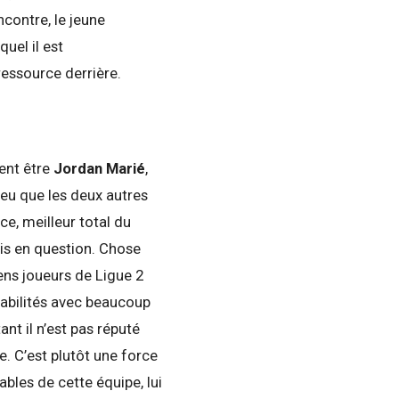
ncontre, le jeune
uel il est
ressource derrière.
lent être
Jordan Marié
,
jeu que les deux autres
ce, meilleur total du
is en question. Chose
ens joueurs de Ligue 2
sabilités avec beaucoup
nt il n’est pas réputé
. C’est plutôt une force
ables de cette équipe, lui