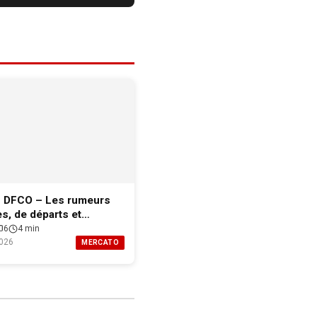
 DFCO – Les rumeurs
es, de départs et
if professionnel de Dijon
6
4 min
26-2027
026
MERCATO