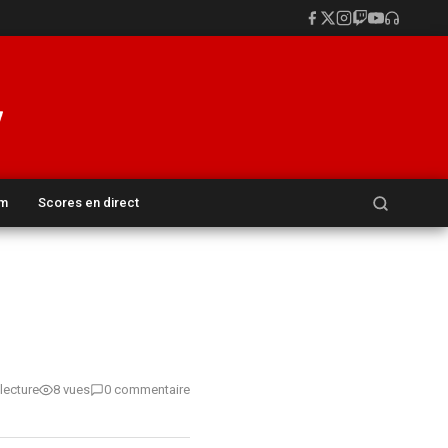
Rechercher :
um
Scores en direct
lecture
8 vues
0 commentaire