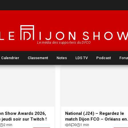
Le média des supporters du DFCO
Calendrier
Classement
Notes
LDS TV
Podcast
For
jon Show Awards 2026,
National (J24) – Regardez le
 jeudi soir sur Twitch !
match Dijon FCO – Orléans en
direct !
2 min
5
0
1 min