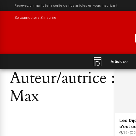
Recevez un mail dès la sortie de nos articles en vous inscrivant
Se connecter / S'inscrire
Articles
Auteur/autrice :
Max
Les Di
c’est ce
164
0