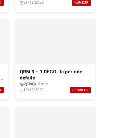
21/12/2023
S
HUMEUR
QRM 3 – 1 DFCO : la période
k
défaite
2
0
13 min
10/12/2023
U
DÉBRIEFS