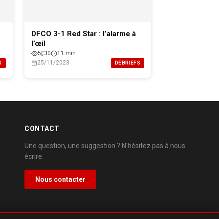
DFCO 3-1 Red Star : l’alarme à
l’œil
5
0
11 min
25/11/2023
S
DÉBRIEFS
CONTACT
Une question, une suggestion ? N'hésitez pas à nous
écrire.
Nous contacter