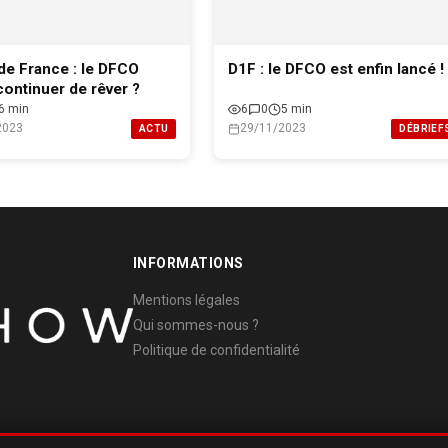
e France : le DFCO
D1F : le DFCO est enfin lancé !
 continuer de rêver ?
6 min
6
0
5 min
2023
29/11/2023
ACTU
DÉBRIEF
INFORMATIONS
Mentions légales
Qui sommes-nous ?
Politique de confidentialité