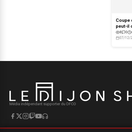
Coupe d
peut-il
8
0
07/12/
Média indépendant supporter du DFCO