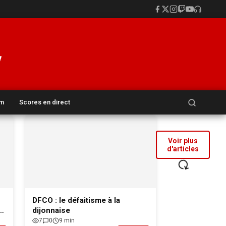
Rechercher :
um
Scores en direct
Voir plus
d'articles
DFCO : le défaitisme à la
dijonnaise
7
0
9 min