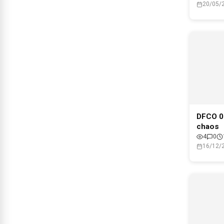
20/05/
DFCO 0-
chaos
4
0
16/12/