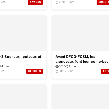
2026
07/03/2025
AWARDS
DIRECT
3 Sochaux : poteaux et
Avant DFCO-FCSM, les
Lionceaux font leur come-bac
!
14 min
6
0
8 min
2023
13/12/2023
DÉBRIEFS
ACT