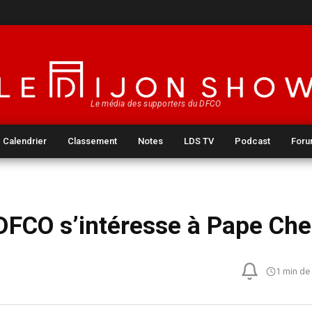
Le média des supporters du DFCO
Calendrier
Classement
Notes
LDS TV
Podcast
For
DFCO s’intéresse à Pape Che
1 min de 