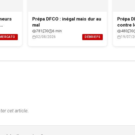
meurs
Prépa DFCO : inégal mais dur au
Prépa DF
mal
contre 
de Dijon
781
0
6 min
480
0
02/08/2026
19/07/2
MERCATO
DÉBRIEFS
r cet article.