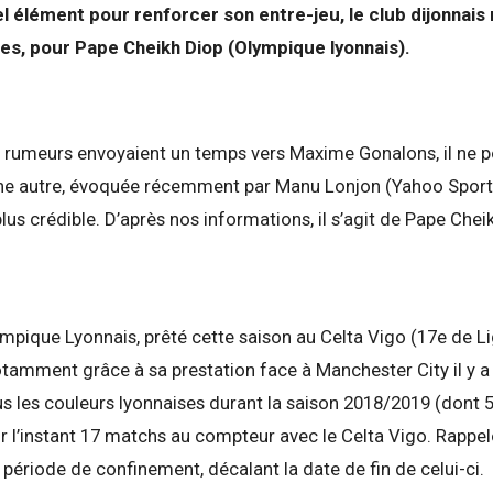
 élément pour renforcer son entre-jeu, le club dijonnais 
es, pour Pape Cheikh Diop (Olympique lyonnais).
rumeurs envoyaient un temps vers Maxime Gonalons, il ne pou
Une autre, évoquée récemment par Manu Lonjon (Yahoo Sports)
us crédible. D’après nos informations, il s’agit de Pape Cheik
ympique Lyonnais, prêté cette saison au Celta Vigo (17e de Lig
tamment grâce à sa prestation face à Manchester City il y a
s les couleurs lyonnaises durant la saison 2018/2019 (dont 
ur l’instant 17 matchs au compteur avec le Celta Vigo. Rapp
 période de confinement, décalant la date de fin de celui-ci.