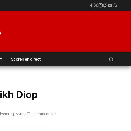
Rechercher :
um
Scores en direct
ikh Diop
lecture
5 vues
0 commentaire