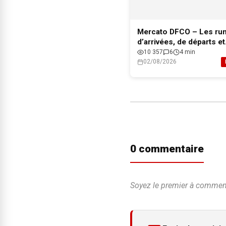
Mercato DFCO – Les ru
d’arrivées, de départs et
l’effectif professionnel 
10 357
6
4 min
pour 2026-2027
02/08/2026
0 commentaire
Soyez le premier à commente