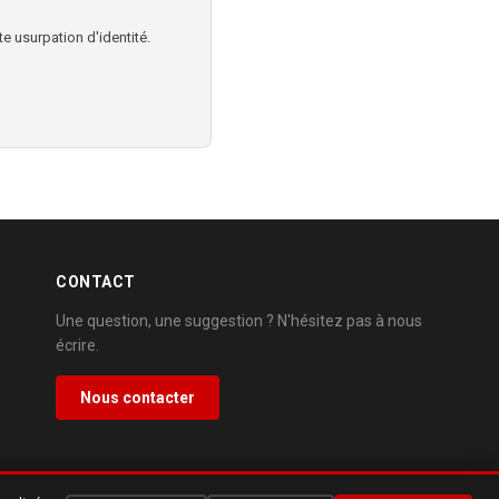
e usurpation d'identité.
CONTACT
Une question, une suggestion ? N'hésitez pas à nous
écrire.
Nous contacter