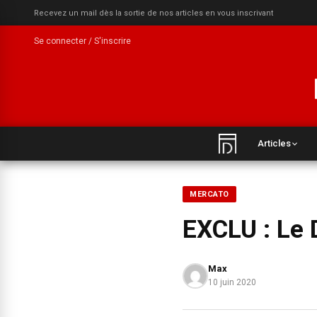
Recevez un mail dès la sortie de nos articles en vous inscrivant
Se connecter / S'inscrire
Articles
MERCATO
EXCLU : Le 
Max
10 juin 2020