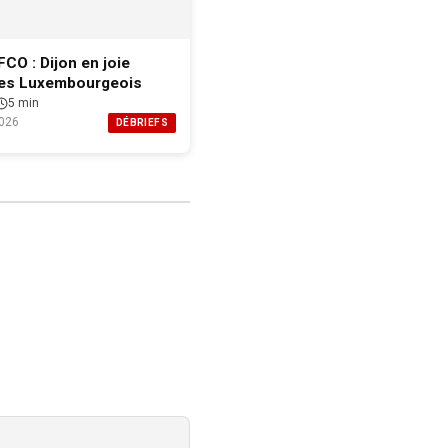
CO : Dijon en joie
les Luxembourgeois
5 min
026
DÉBRIEFS