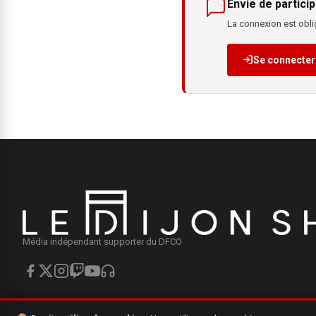
Envie de particip
La connexion est oblig
Se connecter
Média indépendant supporter du DFCO