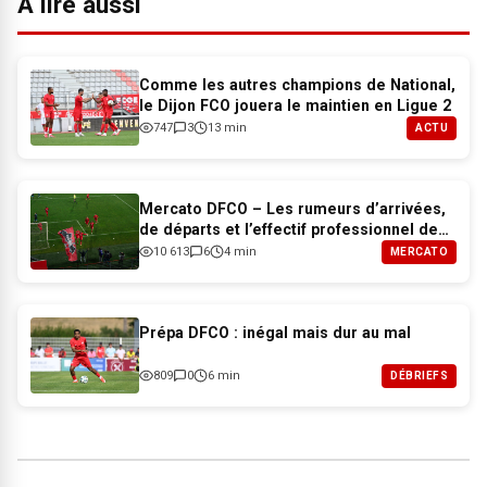
À lire aussi
Comme les autres champions de National,
le Dijon FCO jouera le maintien en Ligue 2
747
3
13 min
ACTU
Mercato DFCO – Les rumeurs d’arrivées,
de départs et l’effectif professionnel de
Dijon pour 2026-2027
10 613
6
4 min
MERCATO
Prépa DFCO : inégal mais dur au mal
809
0
6 min
DÉBRIEFS