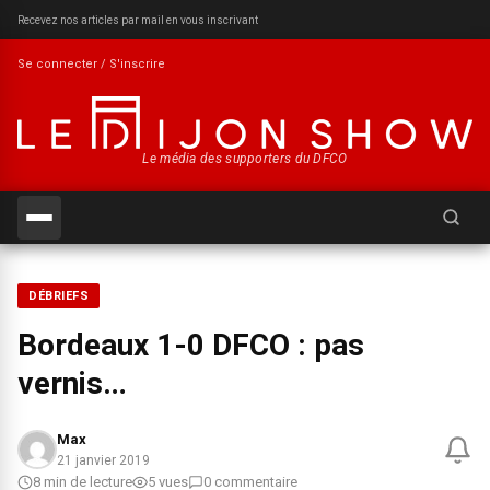
Recevez nos articles par mail en vous inscrivant
Se connecter / S'inscrire
Le média des supporters du DFCO
Recherch
DÉBRIEFS
Bordeaux 1-0 DFCO : pas
vernis…
Max
21 janvier 2019
8 min de lecture
5 vues
0 commentaire