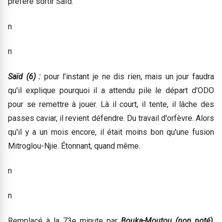
préféré sortir Saïd.
n
n
Saïd (6) :
pour l'instant je ne dis rien, mais un jour faudra
qu'il explique pourquoi il a attendu pile le départ d'ODO
pour se remettre à jouer. Là il court, il tente, il lâche des
passes caviar, il revient défendre. Du travail d'orfèvre. Alors
qu'il y a un mois encore, il était moins bon qu'une fusion
Mitroglou-Njie. Étonnant, quand même.
n
n
Remplacé à la 73e minute par
Bouka-Moutou (non noté)
.