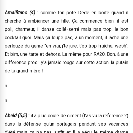
Amalfitano (4) :
comme ton pote Dédé en boîte quand il
cherche à ambiancer une fille. Ça commence bien, il est
poli, charmeur, il danse collé-serré mais pas trop, le bon
cocktail quoi. Mais ça loupe pas, à un moment, il lâche une
perlouze du genre "en vrai, j'te jure, t'es trop fraîche, wesh".
Et bim, une tarte et dehors. La même pour RA20. Bon, à une
différence près : y'a jamais rouge sur cette action, la putain
de ta grand-mère !
n
n
Abeid (5,5) :
il a plus coulé de ciment (t'as vu la référence ?)
dans la défense qu'un portugais pendant ses vacances
d'été mais ça n'a pas suffit et il a vécu le même drame