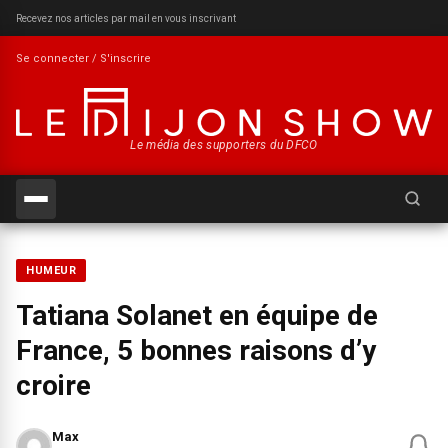
Recevez nos articles par mail en vous inscrivant
Se connecter / S'inscrire
Le média des supporters du DFCO
Recherch
HUMEUR
Tatiana Solanet en équipe de
France, 5 bonnes raisons d’y
croire
Max