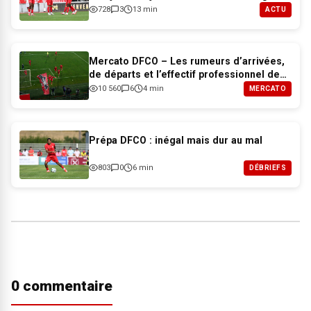
728
3
13 min
ACTU
Mercato DFCO – Les rumeurs d’arrivées,
de départs et l’effectif professionnel de
Dijon pour 2026-2027
10 560
6
4 min
MERCATO
Prépa DFCO : inégal mais dur au mal
803
0
6 min
DÉBRIEFS
0 commentaire