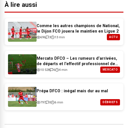
À lire aussi
Comme les autres champions de National,
le Dijon FCO jouera le maintien en Ligue 2
696
3
13 min
ACTU
Mercato DFCO – Les rumeurs d’arrivées,
de départs et l’effectif professionnel de
Dijon pour 2026-2027
10 528
6
4 min
MERCATO
Prépa DFCO : inégal mais dur au mal
797
0
6 min
DÉBRIEFS