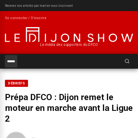
Recevez nos articles par mail en vous inscrivant
Se connecter / S'inscrire
Le média des supporters du DFCO
Recherch
DÉBRIEFS
Prépa DFCO : Dijon remet le
moteur en marche avant la Ligue
2