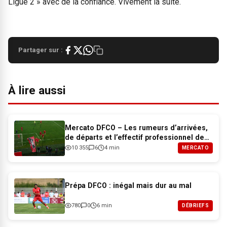
Ligue 2 » avec de la confiance. Vivement la suite.
Partager sur :
À lire aussi
Mercato DFCO – Les rumeurs d’arrivées,
de départs et l’effectif professionnel de
Dijon pour 2026-2027
10 355
6
4 min
MERCATO
Prépa DFCO : inégal mais dur au mal
780
0
6 min
DÉBRIEFS