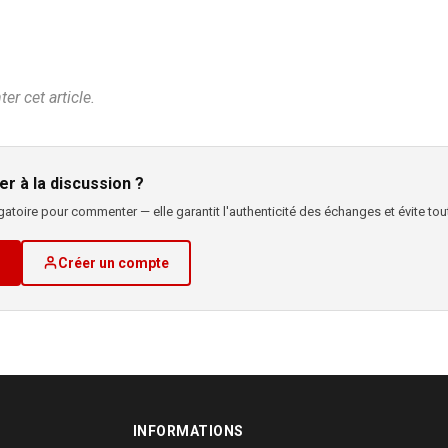
r cet article.
er à la discussion ?
atoire pour commenter — elle garantit l'authenticité des échanges et évite tout
Créer un compte
INFORMATIONS