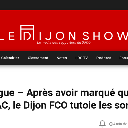
Le média des supporters du DFCO
Calendrier
Classement
Notes
LDS TV
Podcast
For
gue – Après avoir marqué qu
AC, le Dijon FCO tutoie les 
4 min de 