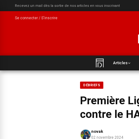
Recevez un mail dès la sortie de nos articles en vous inscrivant
Se connecter / S'inscrire
Articles
DÉBRIEFS
Première Li
contre le H
novak
02 novembre 2024