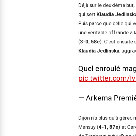
Déjà sur le deuxième but,
qui sert
Klaudia
Jedlinsk
Puis parce que celle qui 
une véritable offrande à 
(
3-0, 58e
). C’est ensuite
Klaudia Jedlinska
, aggra
Quel enroulé magn
pic.twitter.com/I
— Arkema Premi
Dijon n’a plus qu’à gérer
Mansuy (
4-1, 87e
) et Car
de Terchoun suivi d’une réa