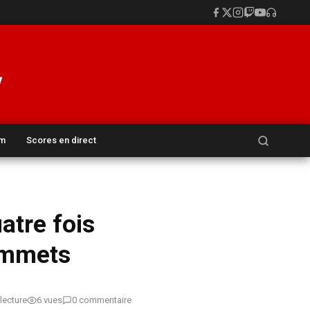
Rechercher :
um
Scores en direct
atre fois
sommets
lecture
6 vues
0 commentaire