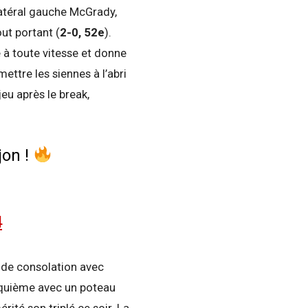
 latéral gauche McGrady,
ut portant (
2-0, 52e
).
e à toute vitesse et donne
mettre les siennes à l’abri
jeu après le break,
jon !
4
s de consolation avec
nquième avec un poteau
rité son triplé ce soir. La