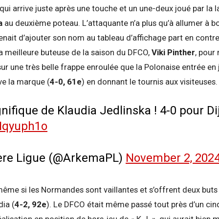
 qui arrive juste après une touche et un une-deux joué par la
a
au deuxième poteau. L’attaquante n’a plus qu’à allumer à bo
venait d’ajouter son nom au tableau d’affichage part en contr
la meilleure buteuse de la saison du DFCO,
Viki Pinther
, pour 
 sur une très belle frappe enroulée que la Polonaise entrée en 
ve la marque (
4-0, 61e
) en donnant le tournis aux visiteuses.
ifique de Klaudia Jedlinska ! 4-0 pour Di
vIqyuph1o
ère Ligue (@ArkemaPL)
November 2, 202
, même si les Normandes sont vaillantes et s’offrent deux but
dia (
4-2, 92e
). Le DFCO était même passé tout près d’un ci
lisation en position de hors-jeu de « K.J. », qui aurait bien mé