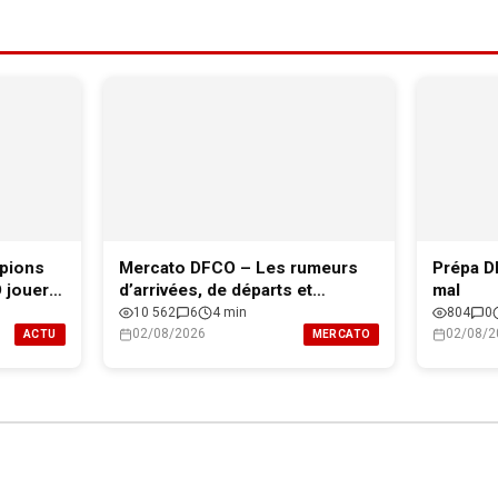
pions
Mercato DFCO – Les rumeurs
Prépa D
O jouera
d’arrivées, de départs et
mal
l’effectif professionnel de Dijon
10 562
6
4 min
804
0
pour 2026-2027
02/08/2026
02/08/2
ACTU
MERCATO