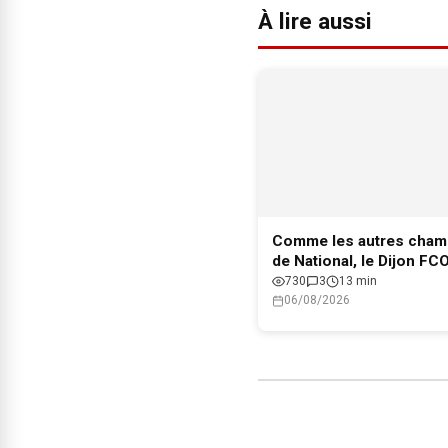
À lire aussi
Comme les autres cham
de National, le Dijon FC
le maintien en Ligue 2
730
3
13 min
06/08/2026