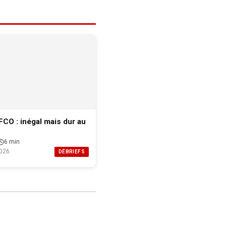
FCO : inégal mais dur au
6 min
026
DÉBRIEFS