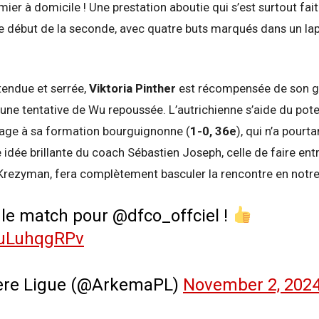
emier à domicile ! Une prestation aboutie qui s’est surtout fai
le début de la seconde, avec quatre buts marqués dans un l
endue et serrée,
Viktoria Pinther
est récompensée de son gr
une tentative de Wu repoussée. L’autrichienne s’aide du potea
tage à sa formation bourguignonne (
1-0, 36e
), qui n’a pourta
idée brillante du coach Sébastien Joseph, celle de faire entrer
Krezyman, fera complètement basculer la rencontre en notre
 le match pour @dfco_offciel !
uuLuhqgRPv
ère Ligue (@ArkemaPL)
November 2, 202