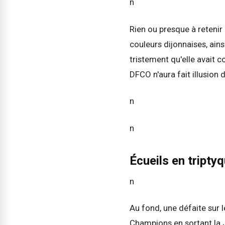
n
Rien ou presque à retenir
couleurs dijonnaises, ains
tristement qu'elle avait 
DFCO n'aura fait illusion
n
n
Écueils en tripty
n
Au fond, une défaite sur l
Champions en sortant la J