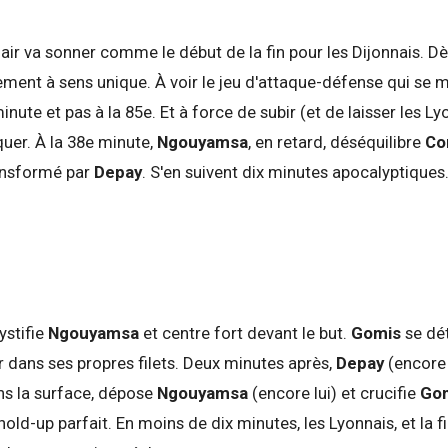
ir va sonner comme le début de la fin pour les Dijonnais. Dès
ment à sens unique. À voir le jeu d'attaque-défense qui se m
minute et pas à la 85e. Et à force de subir (et de laisser les L
quer. À la 38e minute,
Ngouyamsa
, en retard, déséquilibre
Co
ransformé par
Depay
. S'en suivent dix minutes apocalyptiques
stifie
Ngouyamsa
et centre fort devant le but.
Gomis
se dé
r dans ses propres filets. Deux minutes après,
Depay
(encore 
ans la surface, dépose
Ngouyamsa
(encore lui) et crucifie
Go
old-up parfait. En moins de dix minutes, les Lyonnais, et la fi