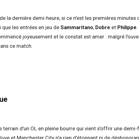
 de la dernière demi-heure, si ce n'est les premières minutes
i que les entrées en jeu de
Sammaritano
,
Dobre
et
Philippe
.
commencé joyeusement et le constat est amer : malgré l'ouver
 dans ce match.
que
e terrain d'un OL en pleine bourre qui vient s'offrir une demi-
uve et Manchester City n'a rien d'étonnant ni de déshonoran