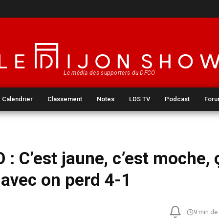
Le média des supporters du DFCO
Calendrier
Classement
Notes
LDS TV
Podcast
For
: C’est jaune, c’est moche, 
 avec on perd 4-1
9 min de 