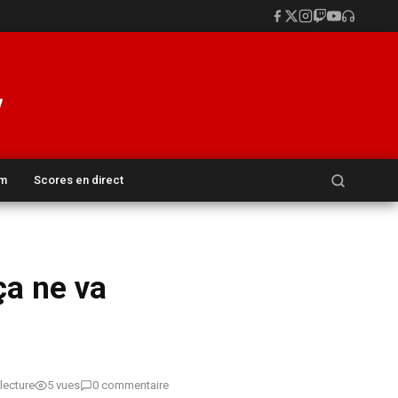
Rechercher :
um
Scores en direct
ça ne va
lecture
5 vues
0 commentaire