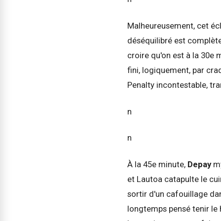
Malheureusement, cet écla
déséquilibré est complète
croire qu'on est à la 30e 
fini, logiquement, par cra
Penalty incontestable, t
n
n
À la 45e minute,
Depay
my
et Lautoa catapulte le cui
sortir d'un cafouillage d
longtemps pensé tenir le h