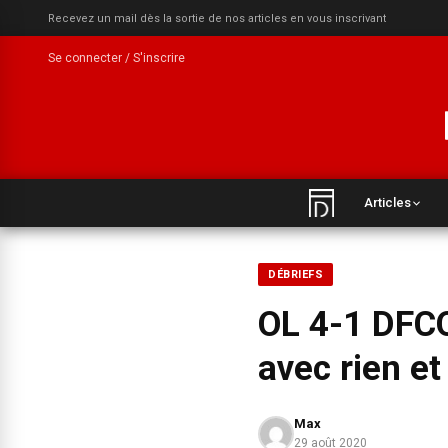
Recevez un mail dès la sortie de nos articles en vous inscrivant
Se connecter / S'inscrire
Articles
DÉBRIEFS
OL 4-1 DFCO 
avec rien et
Max
29 août 2020