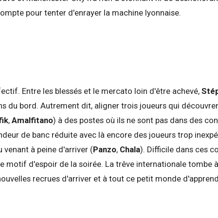
compte pour tenter d'enrayer la machine lyonnaise.
fectif. Entre les blessés et le mercato loin d'être achevé,
Sté
du bord. Autrement dit, aligner trois joueurs qui découvrent
fik
,
Amalfitano
) à des postes où ils ne sont pas dans des con
deur de banc réduite avec là encore des joueurs trop inexp
u venant à peine d'arriver (
Panzo
,
Chala
). Difficile dans ces c
le motif d'espoir de la soirée. La trêve internationale tombe 
 nouvelles recrues d'arriver et à tout ce petit monde d'appren