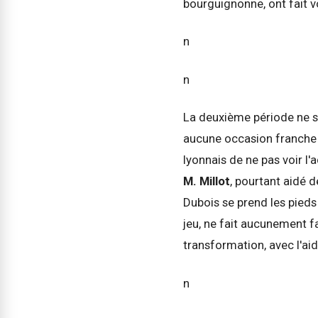
bourguignonne, ont fait vo
n
n
La deuxième période ne s
aucune occasion franche 
lyonnais de ne pas voir l'
M. Millot
, pourtant aidé d
Dubois se prend les pied
jeu, ne fait aucunement 
transformation, avec l'aid
n