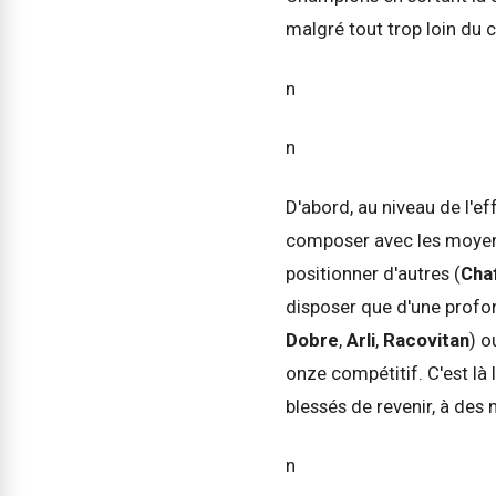
malgré tout trop loin du 
n
n
D'abord, au niveau de l'ef
composer avec les moyens 
positionner d'autres (
Cha
disposer que d'une profon
Dobre
,
Arli
,
Racovitan
) o
onze compétitif. C'est là 
blessés de revenir, à des
n