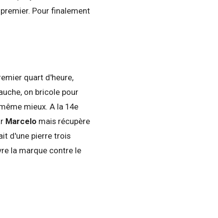
 premier. Pour finalement
remier quart d'heure,
gauche, on bricole pour
t même mieux. A la 14e
ar
Marcelo
mais récupère
ait d'une pierre trois
uvre la marque contre le