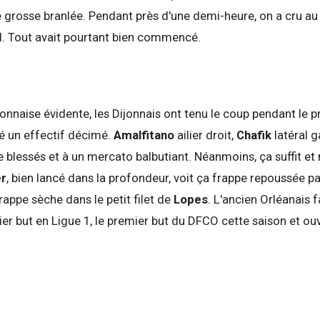
ne grosse branlée. Pendant près d'une demi-heure, on a cru au
d. Tout avait pourtant bien commencé.
nnaise évidente, les Dijonnais ont tenu le coup pendant le p
é un effectif décimé.
Amalfitano
ailier droit,
Chafik
latéral 
de blessés et à un mercato balbutiant. Néanmoins, ça suffit e
er
, bien lancé dans la profondeur, voit ça frappe repoussée p
frappe sèche dans le petit filet de
Lopes
. L'ancien Orléanais f
mier but en Ligue 1, le premier but du DFCO cette saison et o