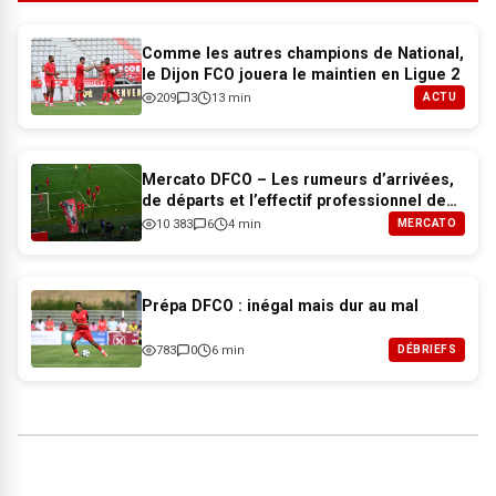
Comme les autres champions de National,
le Dijon FCO jouera le maintien en Ligue 2
209
3
13 min
ACTU
Mercato DFCO – Les rumeurs d’arrivées,
de départs et l’effectif professionnel de
Dijon pour 2026-2027
10 383
6
4 min
MERCATO
Prépa DFCO : inégal mais dur au mal
783
0
6 min
DÉBRIEFS