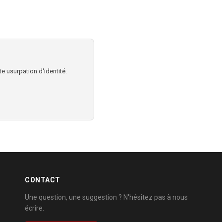
e usurpation d'identité.
CONTACT
Une question, une suggestion ? N'hésitez pas à nous
écrire.