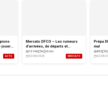
pions
Mercato DFCO – Les rumeurs
Prépa D
O jouera
d’arrivées, de départs et
mal
l’effectif professionnel de Dijon
10 546
6
4 min
803
0
pour 2026-2027
02/08/2026
02/08/2
ACTU
MERCATO