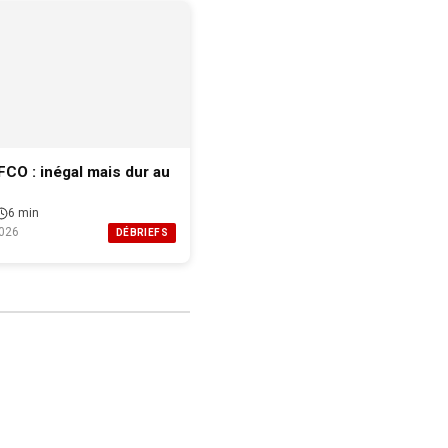
FCO : inégal mais dur au
6 min
026
DÉBRIEFS