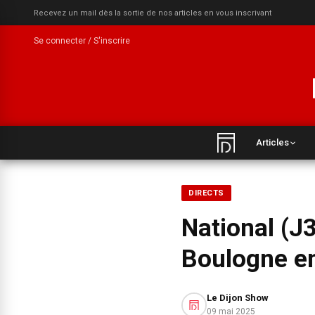
Recevez un mail dès la sortie de nos articles en vous inscrivant
Se connecter / S'inscrire
Articles
DIRECTS
National (J
Boulogne en
Le Dijon Show
09 mai 2025