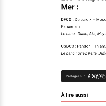
Mer :
DFCO :
Delecroix – Moco
Parsemain.
Le banc : Diallo, Aka, Meye
USBCO :
Pandor – Thiam, 
Le banc : Uriev, Keita, Duflo
Partager sur :
À lire aussi