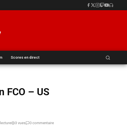
Rechercher :
um
Scores en direct
on FCO – US
lecture
3 vues
0 commentaire