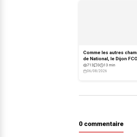
Comme les autres cham
de National, le Dijon FC
le maintien en Ligue 2
713
3
13 min
06/08/2026
0 commentaire