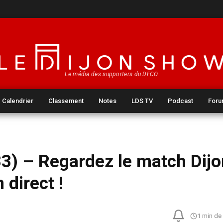
Le média des supporters du DFCO
Calendrier
Classement
Notes
LDS TV
Podcast
For
33) – Regardez le match Dij
 direct !
1 min de 