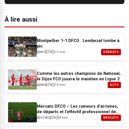
À lire aussi
Montpellier 1-1 DFCO : Lembezat tombe à
pic
813
3
11 min
DÉBRIEFS
Comme les autres champions de National,
le Dijon FCO jouera le maintien en Ligue 2
860
3
13 min
ACTU
Mercato DFCO – Les rumeurs d’arrivées,
de départs et l’effectif professionnel de
Dijon pour 2026-2027
10 802
6
4 min
MERCATO