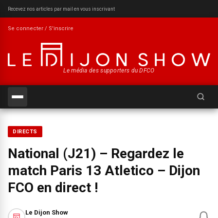
Recevez nos articles par mail en vous inscrivant
Se connecter / S'inscrire
Le média des supporters du DFCO
Recherch
DIRECTS
National (J21) – Regardez le
match Paris 13 Atletico – Dijon
FCO en direct !
Le Dijon Show