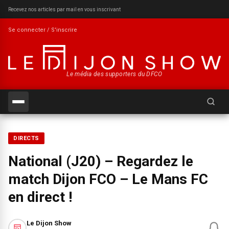
Recevez nos articles par mail en vous inscrivant
Se connecter / S'inscrire
Le média des supporters du DFCO
Recherch
DIRECTS
National (J20) – Regardez le
match Dijon FCO – Le Mans FC
en direct !
Le Dijon Show