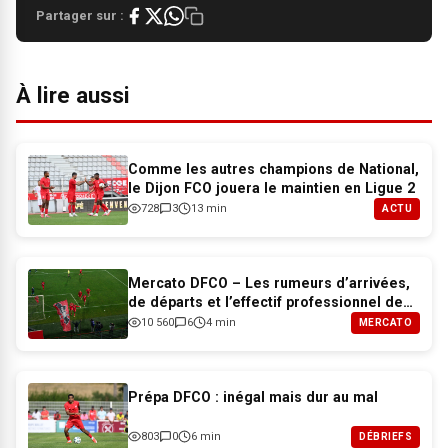
Partager sur :
À lire aussi
Comme les autres champions de National,
le Dijon FCO jouera le maintien en Ligue 2
728
3
13 min
ACTU
Mercato DFCO – Les rumeurs d’arrivées,
de départs et l’effectif professionnel de
Dijon pour 2026-2027
10 560
6
4 min
MERCATO
Prépa DFCO : inégal mais dur au mal
803
0
6 min
DÉBRIEFS