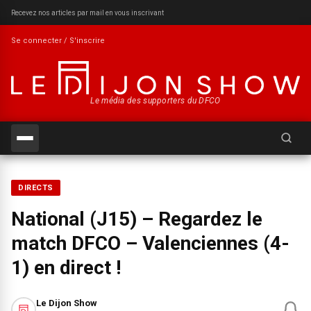
Recevez nos articles par mail en vous inscrivant
Se connecter / S'inscrire
Le média des supporters du DFCO
Recherch
DIRECTS
National (J15) – Regardez le
match DFCO – Valenciennes (4-
1) en direct !
Le Dijon Show