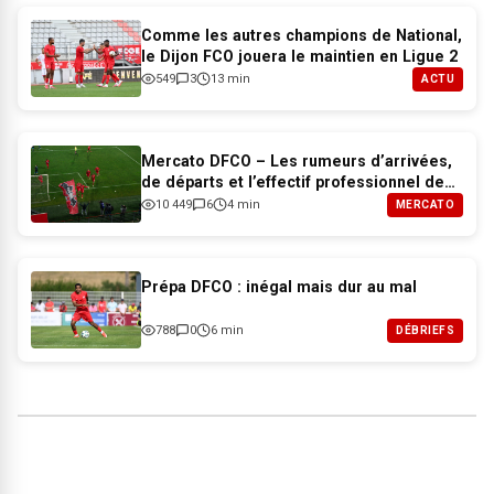
Comme les autres champions de National,
le Dijon FCO jouera le maintien en Ligue 2
549
3
13 min
ACTU
Mercato DFCO – Les rumeurs d’arrivées,
de départs et l’effectif professionnel de
Dijon pour 2026-2027
10 449
6
4 min
MERCATO
Prépa DFCO : inégal mais dur au mal
788
0
6 min
DÉBRIEFS