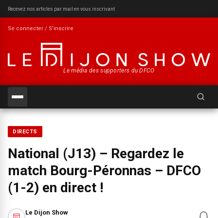
Recevez nos articles par mail en vous inscrivant
Se connecter / S'inscrire
Le média des supporters du DFCO
Recherch
DIRECTS
National (J13) – Regardez le
match Bourg-Péronnas – DFCO
(1-2) en direct !
Le Dijon Show