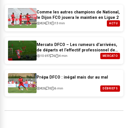
Comme les autres champions de National,
le Dijon FCO jouera le maintien en Ligue 2
824
3
13 min
ACTU
Mercato DFCO – Les rumeurs d’arrivées,
de départs et l’effectif professionnel de
Dijon pour 2026-2027
10 697
6
4 min
MERCATO
Prépa DFCO : inégal mais dur au mal
826
0
6 min
DÉBRIEFS