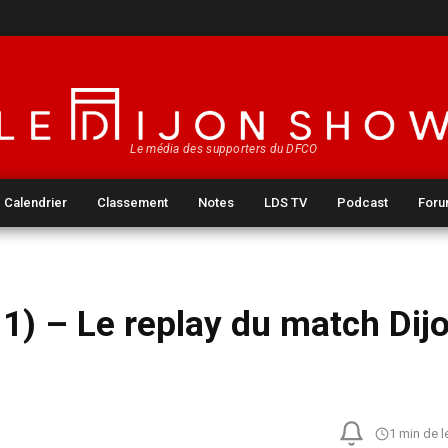
Le média des supporters du DFCO
Calendrier
Classement
Notes
LDS TV
Podcast
For
11) – Le replay du match Dij
1 min de l