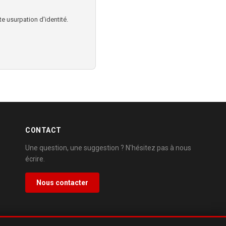
e usurpation d'identité.
CONTACT
Une question, une suggestion ? N'hésitez pas à nous
écrire.
Nous contacter