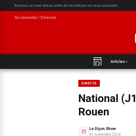
Recevez un mail dès la sortie de nos articles en vous inscrivant
Se connecter / S'inscrire
Articles
DIRECTS
National (J
Rouen
Le Dijon Show
01 novembre 2024