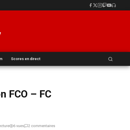
Rechercher :
um
Scores en direct
on FCO – FC
ecture
6 vues
2 commentaires