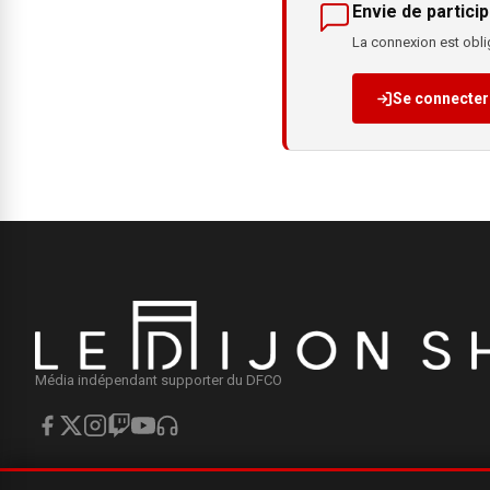
Envie de particip
La connexion est oblig
Se connecter
Média indépendant supporter du DFCO