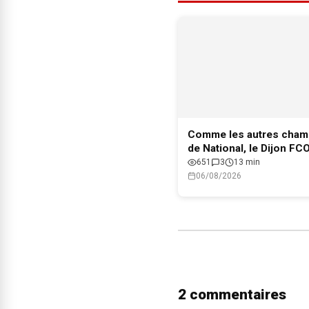
Comme les autres cham
de National, le Dijon FC
le maintien en Ligue 2
651
3
13 min
06/08/2026
2 commentaires