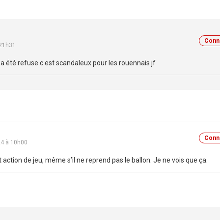
Conn
 21h31
a été refuse c est scandaleux pour les rouennais jf
Conn
4 à 10h00
it action de jeu, même s’il ne reprend pas le ballon. Je ne vois que ça.