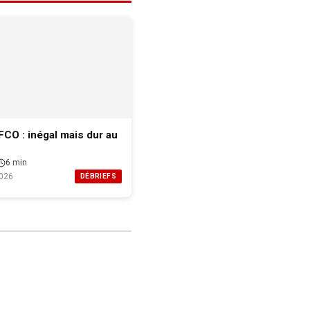
FCO : inégal mais dur au
6 min
026
DÉBRIEFS