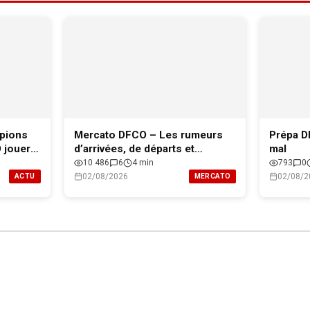
pions
Mercato DFCO – Les rumeurs
Prépa D
O jouera
d’arrivées, de départs et
mal
l’effectif professionnel de Dijon
10 486
6
4 min
793
0
pour 2026-2027
02/08/2026
02/08/2
ACTU
MERCATO