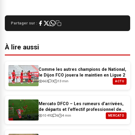
Partager sur :
À lire aussi
Comme les autres champions de National,
le Dijon FCO jouera le maintien en Ligue 2
663
3
13 min
ACTU
Mercato DFCO – Les rumeurs d’arrivées,
de départs et l’effectif professionnel de
Dijon pour 2026-2027
10 492
6
4 min
MERCATO