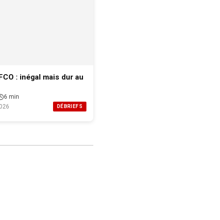
FCO : inégal mais dur au
6 min
026
DÉBRIEFS