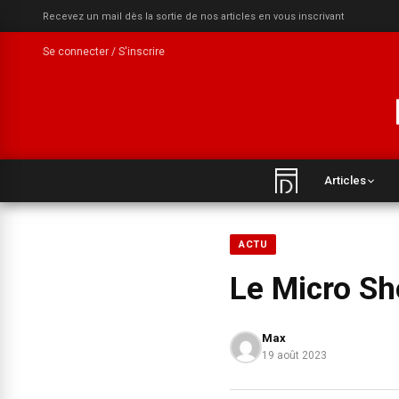
Recevez un mail dès la sortie de nos articles en vous inscrivant
Se connecter / S'inscrire
Articles
ACTU
Le Micro S
Max
19 août 2023