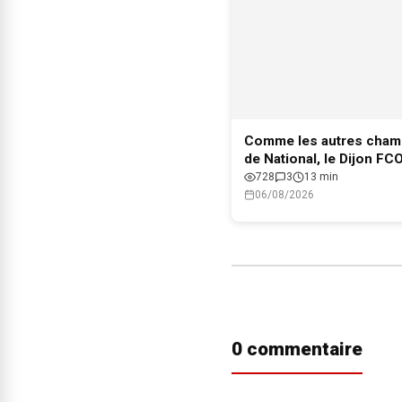
Comme les autres cham
de National, le Dijon FC
le maintien en Ligue 2
728
3
13 min
06/08/2026
0 commentaire