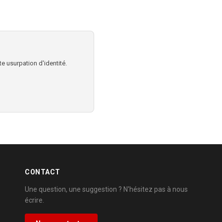
e usurpation d'identité.
CONTACT
Une question, une suggestion ? N'hésitez pas à nous
écrire.