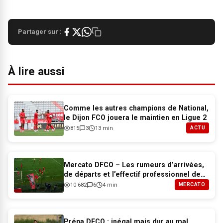
Partager sur :
À lire aussi
Comme les autres champions de National,
le Dijon FCO jouera le maintien en Ligue 2
815
3
13 min
ACTU
Mercato DFCO – Les rumeurs d’arrivées,
de départs et l’effectif professionnel de
Dijon pour 2026-2027
10 682
6
4 min
MERCATO
Prépa DFCO : inégal mais dur au mal