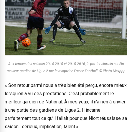
Aux termes des saisons 2014-2015 et 2015-2016, le portier niortais est élu
meilleur gardien de Ligue 2 par le magazine France Football
. © Photo Maxppp
« Son retour parmi nous a très bien été perçu, encore mieux
lorsqu’on a vu ses prestations. C’est probablement le
meilleur gardien de National. À mes yeux, il n’a rien à envier
à une partie des gardiens de Ligue 2. Il incarne
parfaitement tout ce qu’il fallait pour que Niort réussisse sa
saison : sérieux, implication, talent.»