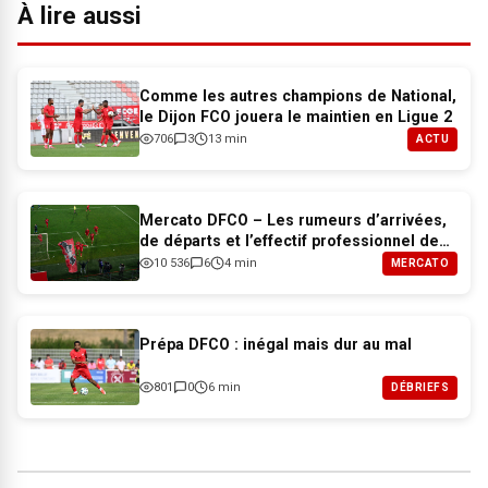
À lire aussi
Comme les autres champions de National,
le Dijon FCO jouera le maintien en Ligue 2
706
3
13 min
ACTU
Mercato DFCO – Les rumeurs d’arrivées,
de départs et l’effectif professionnel de
Dijon pour 2026-2027
10 536
6
4 min
MERCATO
Prépa DFCO : inégal mais dur au mal
801
0
6 min
DÉBRIEFS