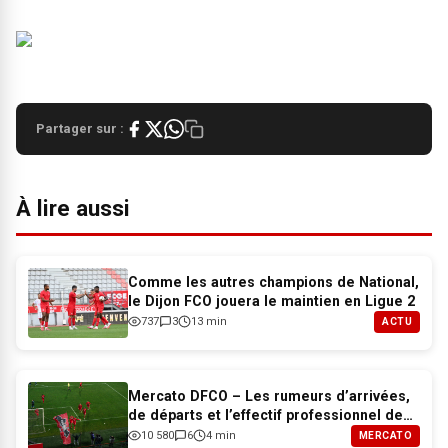
Partager sur :
À lire aussi
Comme les autres champions de National,
le Dijon FCO jouera le maintien en Ligue 2
737
3
13 min
ACTU
Mercato DFCO – Les rumeurs d’arrivées,
de départs et l’effectif professionnel de
Dijon pour 2026-2027
10 580
6
4 min
MERCATO