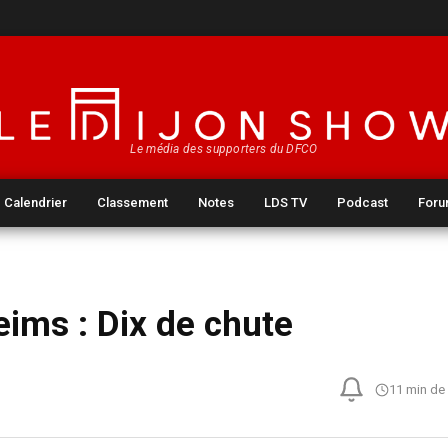
Le média des supporters du DFCO
Calendrier
Classement
Notes
LDS TV
Podcast
For
ims : Dix de chute
11 min de 