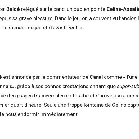
oir
Baldé
relégué sur le banc, un duo en pointe
Celina-Assal
epuis sa grave blessure. Dans le jeu, on a souvent vu l’ancien l
 de meneur de jeu et d’avant-centre.
té
est annoncé par le commentateur de
Canal
comme « l’une 
nnais», grâce à ses bonnes prestations en tant que
super-su
oie des passes transversales en touche et n’arrive pas à cons
mier quart d’heure. Seule une frappe lointaine de Celina cap
 de nous endormir immédiatement.