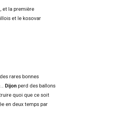
é
, et la première
illois et le kosovar
des rares bonnes
b
…
Dijon
perd des ballons
truire quoi que ce soit
tée en deux temps par