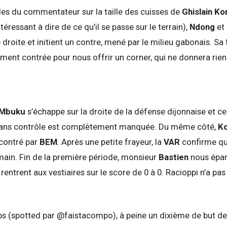
les du commentateur sur la taille des cuisses de
Ghislain Ko
intéressant à dire de ce qu’il se passe sur le terrain),
Ndong
et
le droite et initient un contre, mené par le milieu gabonais.
ment contrée pour nous offrir un corner, qui ne donnera rien
Mbuku
s’échappe sur la droite de la défense dijonnaise et ce
e sans contrôle est complètement manquée. Du même côté,
K
 contré par
BEM
. Après une petite frayeur, la
VAR
confirme que
 main. Fin de la première période, monsieur
Bastien
nous épa
 rentrent aux vestiaires sur le score de 0 à 0. Racioppi n’a pa