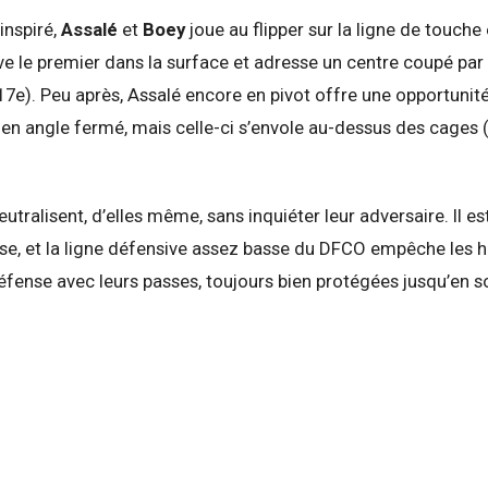
 inspiré,
Assalé
et
Boey
joue au flipper sur la ligne de touche e
rive le premier dans la surface et adresse un centre coupé par
7e). Peu après, Assalé encore en pivot offre une opportunit
en angle fermé, mais celle-ci s’envole au-dessus des cages 
tralisent, d’elles même, sans inquiéter leur adversaire. Il es
oise, et la ligne défensive assez basse du DFCO empêche le
éfense avec leurs passes, toujours bien protégées jusqu’en so