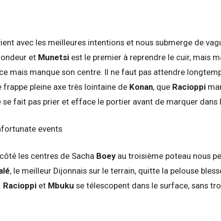
vient avec les meilleures intentions et nous submerge de vag
fondeur et
Munetsi
est le premier à reprendre le cuir, mais m
cice mais manque son centre. Il ne faut pas attendre longtemp
 frappe pleine axe très lointaine de
Konan
, que
Racioppi
ma
 se fait pas prier et efface le portier avant de marquer dans l
 côté les centres de Sacha
Boey
au troisième poteau nous pe
alé
, le meilleur Dijonnais sur le terrain, quitte la pelouse ble
.
Racioppi
et
Mbuku
se télescopent dans le surface, sans tr