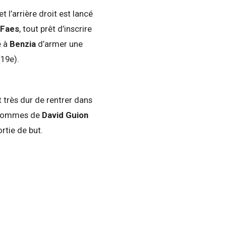
t l’arrière droit est lancé
Faes
, tout prêt d’inscrire
é à
Benzia
d’armer une
(19e).
t très dur de rentrer dans
s hommes de
David Guion
rtie de but.