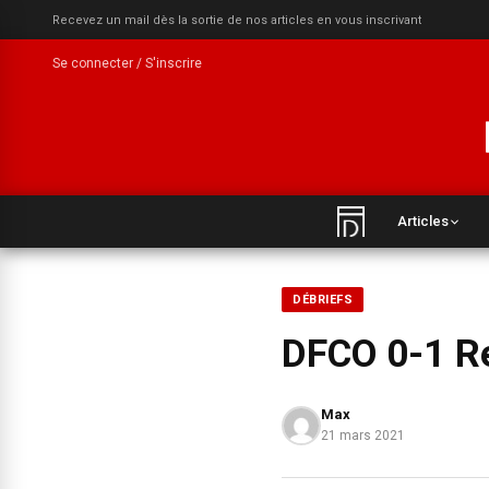
Recevez un mail dès la sortie de nos articles en vous inscrivant
Se connecter / S'inscrire
Articles
DÉBRIEFS
DFCO 0-1 Re
Max
21 mars 2021