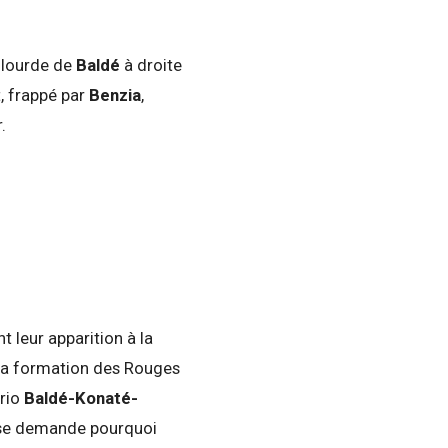
e lourde de
Baldé
à droite
t, frappé par
Benzia
,
.
nt leur apparition à la
 la formation des Rouges
trio
Baldé-Konaté-
on se demande pourquoi