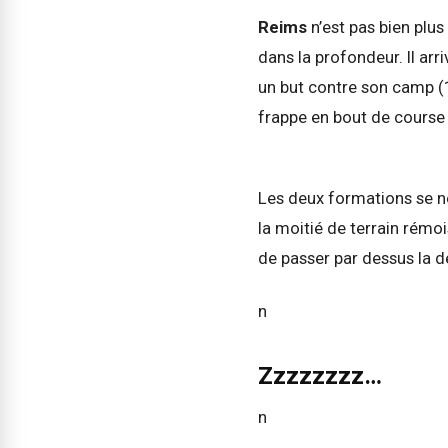
Reims
n’est pas bien plus
dans la profondeur. Il ar
un but contre son camp (1
frappe en bout de course 
Les deux formations se neu
la moitié de terrain rém
de passer par dessus la d
n
Zzzzzzzz…
n