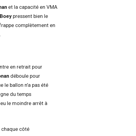
nan
et la capacité en VMA
Boey
pressent bien le
 Sa frappe complètement en
.
ntre en retrait pour
onan
déboule pour
 le ballon n’a pas été
rgne du temps
s eu le moindre arrêt à