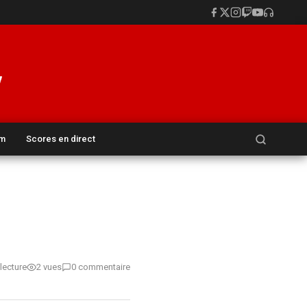
Rechercher :
um
Scores en direct
lecture
2 vues
0 commentaire