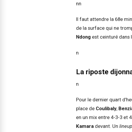
nn
Il faut attendre la 68e m
de la surface qui ne tromp
Ndong
est ceinturé dans 
n
La riposte dijonn
n
Pour le dernier quart d’he
place de
Coulibaly
,
Benz
en un mix entre 4-3-3 et 
Kamara
devant. Un
lineu