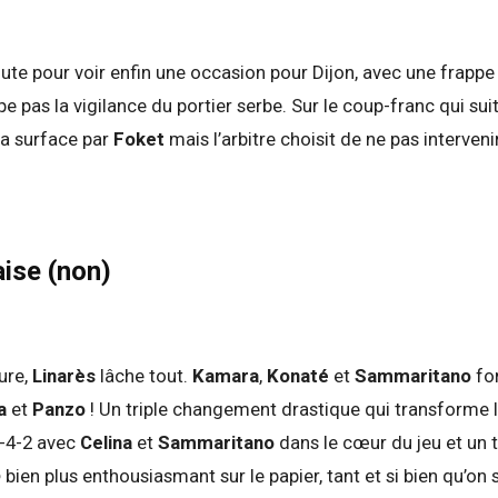
inute pour voir enfin une occasion pour Dijon, avec une frapp
e pas la vigilance du portier serbe. Sur le coup-franc qui sui
la surface par
Foket
mais l’arbitre choisit de ne pas intervenir
aise (non)
ure,
Linarès
lâche tout.
Kamara
,
Konaté
et
Sammaritano
fo
ia
et
Panzo
! Un triple changement drastique qui transforme
4-4-2 avec
Celina
et
Sammaritano
dans le cœur du jeu et un 
p
bien plus enthousiasmant sur le papier, tant et si bien qu’