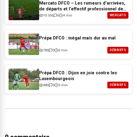
Mercato DFCO – Les rumeurs d’arrivées,
de départs et l’effectif professionnel de
Dijon pour 2026-2027
10 356
6
4 min
MERCATO
Prépa DFCO : inégal mais dur au mal
780
0
6 min
DÉBRIEFS
Prépa DFCO : Dijon en joie contre les
Luxembourgeois
480
0
5 min
DÉBRIEFS