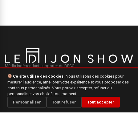
Média indépendant supporter du DFCO
Ce site utilise des cookies.
Nous utilisons des cookies pour
mesurer l'audience, améliorer votre expérience et vous proposer des
INFORMATIONS
contenus personnalisés. Vous pouvez accepter, refuser ou
personnaliser vos choix à tout moment.
Mentions légales
Personnaliser
Tout refuser
Tout accepter
Qui sommes-nous ?
Politique de confidentialité
CONTACT
Une question, une suggestion ? N'hésitez pas à nous écrire.