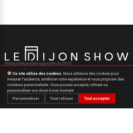
Média indépendant supporter du DFCO
Ce site utilise des cookies.
Nous utilisons des cookies pour
mesurer l'audience, améliorer votre expérience et vous proposer des
INFORMATIONS
contenus personnalisés. Vous pouvez accepter, refuser ou
personnaliser vos choix à tout moment.
Mentions légales
Personnaliser
Tout refuser
Tout accepter
Qui sommes-nous ?
Politique de confidentialité
CONTACT
Une question, une suggestion ? N'hésitez pas à nous écrire.