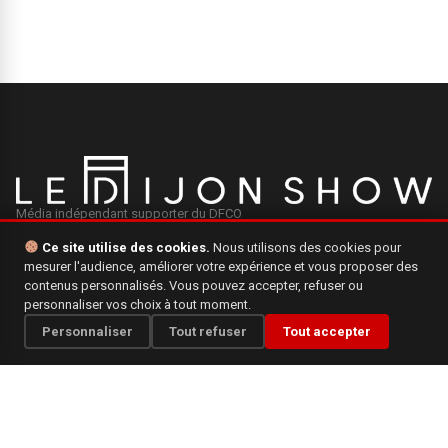
Média indépendant supporter du DFCO
Ce site utilise des cookies.
Nous utilisons des cookies pour
mesurer l'audience, améliorer votre expérience et vous proposer des
INFORMATIONS
contenus personnalisés. Vous pouvez accepter, refuser ou
personnaliser vos choix à tout moment.
Mentions légales
Personnaliser
Tout refuser
Tout accepter
Qui sommes-nous ?
Politique de confidentialité
CONTACT
Une question, une suggestion ? N'hésitez pas à nous écrire.