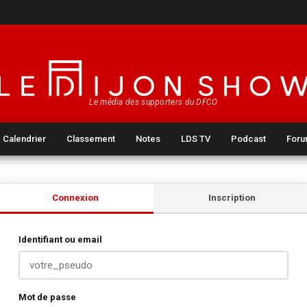
Le média des supporters du DFCO
Calendrier
Classement
Notes
LDS TV
Podcast
For
Connexion
Inscription
Identifiant ou email
Mot de passe