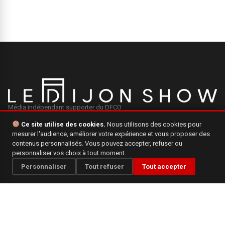
Média indépendant supporter du DFCO
Ce site utilise des cookies.
Nous utilisons des cookies pour
mesurer l'audience, améliorer votre expérience et vous proposer des
INFORMATIONS
contenus personnalisés. Vous pouvez accepter, refuser ou
personnaliser vos choix à tout moment.
Mentions légales
Personnaliser
Tout refuser
Tout accepter
Qui sommes-nous ?
Politique de confidentialité
CONTACT
Une question, une suggestion ? N'hésitez pas à nous écrire.