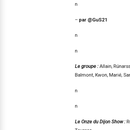
n
–
par @GuS21
n
n
Le groupe :
Allain, Rúnars
Balmont, Kwon, Marié, Sam
n
n
Le Onze du Dijon Show :
R