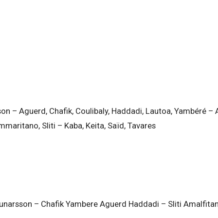
son – Aguerd, Chafik, Coulibaly, Haddadi, Lautoa, Yambéré – 
maritano, Sliti – Kaba, Keita, Saïd, Tavares
unarsson – Chafik Yambere Aguerd Haddadi – Sliti Amalfitan