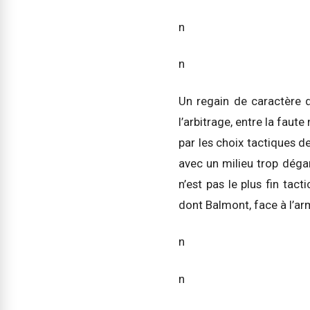
n
n
Un regain de caractère d
l’arbitrage, entre la faute
par les choix tactiques d
avec un milieu trop dégar
n’est pas le plus fin ta
dont Balmont, face à l’ar
n
n