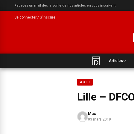
Recevez un mail dès la sortie de nos articles en vous inscrivant
Se connecter / S'inscrire
Articles
ACTU
Lille – DFCO
Max
03 mars 2019