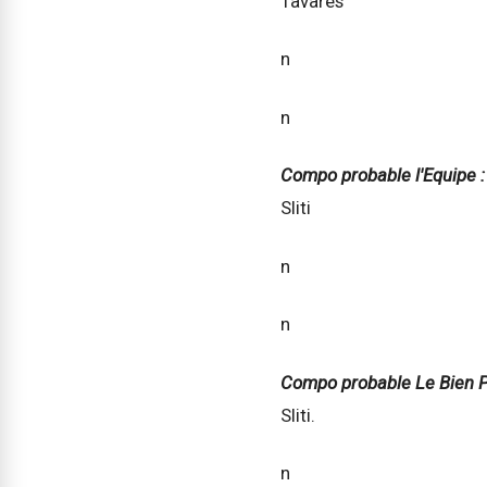
Tavares
n
n
Compo probable l'Equipe 
Sliti
n
n
Compo probable Le Bien P
Sliti.
n