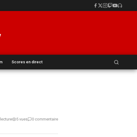
Rechercher :
um
Scores en direct
lecture
5 vues
0 commentaire