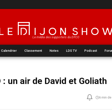
Le média des supporters du DFCO
Calendrier
Classement
Notes
LDS TV
Podcast
For
 : un air de David et Goliath
6 min de 