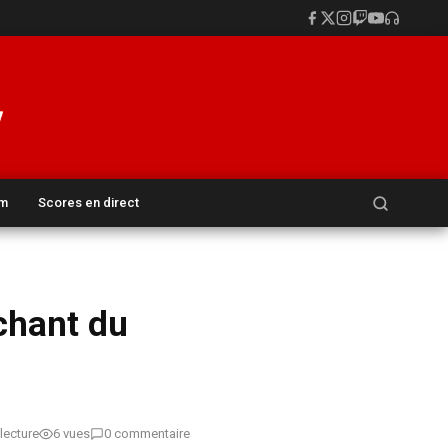
Rechercher :
um
Scores en direct
chant du
lecture
6 vues
0 commentaire