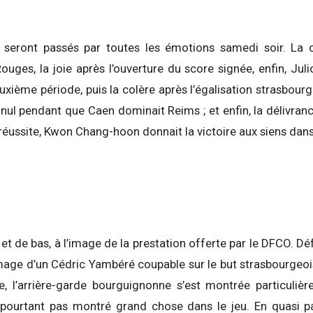
s seront passés par toutes les émotions samedi soir. La c
es, la joie après l’ouverture du score signée, enfin, Juli
uxième période, puis la colère après l’égalisation strasbourge
nul pendant que Caen dominait Reims ; et enfin, la délivran
réussite, Kwon Chang-hoon donnait la victoire aux siens dans
 et de bas, à l’image de la prestation offerte par le DFCO. Dé
l’image d’un Cédric Yambéré coupable sur le but strasbourgeoi
, l’arrière-garde bourguignonne s’est montrée particuliè
 pourtant pas montré grand chose dans le jeu. En quasi pa