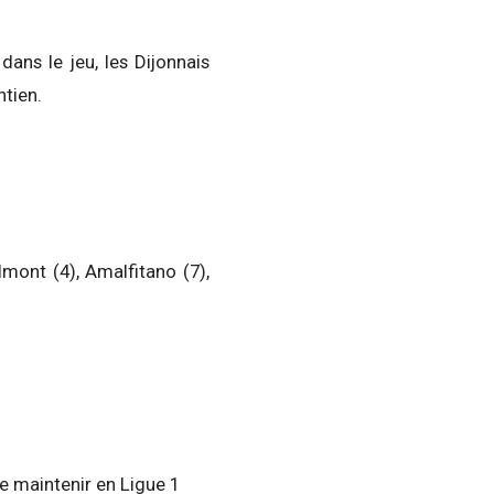
ans le jeu, les Dijonnais
ntien.
lmont (4), Amalfitano (7),