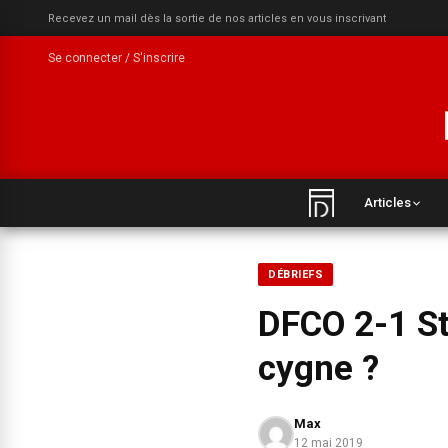
Recevez un mail dès la sortie de nos articles en vous inscrivant
Se connecter / S'inscrire
Articles
DÉBRIEFS
DFCO 2-1 St
cygne ?
Max
12 mai 2019