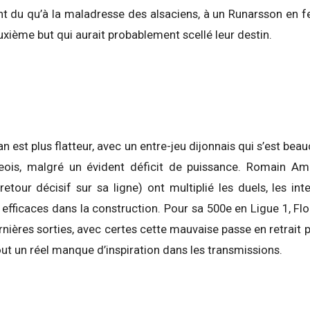
nt du qu’à la maladresse des alsaciens, à un Runarsson en fe
uxième but qui aurait probablement scellé leur destin.
ilan est plus flatteur, avec un entre-jeu dijonnais qui s’est be
geois, malgré un évident déficit de puissance. Romain Am
 retour décisif sur sa ligne) ont multiplié les duels, les int
efficaces dans la construction. Pour sa 500e en Ligue 1, F
rnières sorties, avec certes cette mauvaise passe en retrai
out un réel manque d’inspiration dans les transmissions.