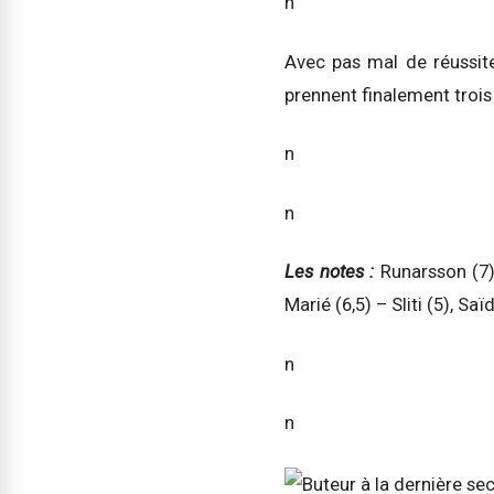
n
Avec pas mal de réussite
prennent finalement trois
n
n
Les notes :
Runarsson (7) 
Marié (6,5) – Sliti (5), Saï
n
n