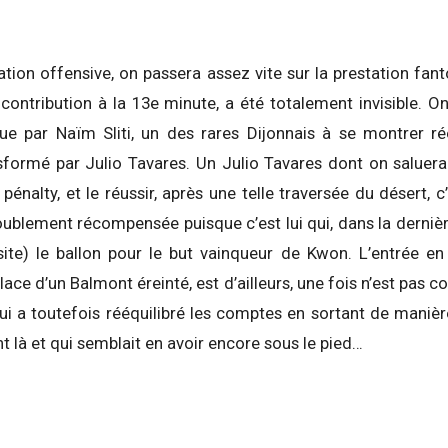
ation offensive, on passera assez vite sur la prestation f
 contribution à la 13e minute, a été totalement invisible. On
due par Naïm Sliti, un des rares Dijonnais à se montrer ré
sformé par Julio Tavares. Un Julio Tavares dont on saluera 
 pénalty, et le réussir, après une telle traversée du désert, 
oublement récompensée puisque c’est lui qui, dans la derni
te) le ballon pour le but vainqueur de Kwon. L’entrée en
 place d’un Balmont éreinté, est d’ailleurs, une fois n’est pas 
i a toutefois rééquilibré les comptes en sortant de maniè
t là et qui semblait en avoir encore sous le pied…