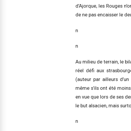
d’Ajorque, les Rouges n’o
de ne pas encaisser le de
n
n
Au milieu de terrain, le b
réel défi aux strasbour
(auteur par ailleurs d’un
même s’ils ont été moins 
en vue que lors de ses de
le but alsacien, mais surt
n