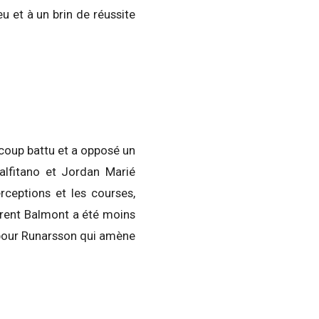
u et à un brin de réussite
aucoup battu et a opposé un
alfitano et Jordan Marié
erceptions et les courses,
lorent Balmont a été moins
t pour Runarsson qui amène