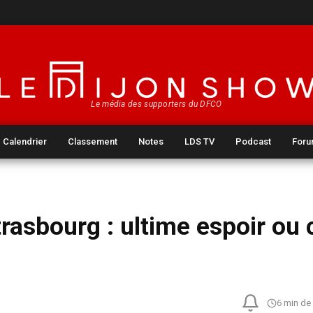
Le média des supporters du DFCO
Calendrier
Classement
Notes
LDS TV
Podcast
For
rasbourg : ultime espoir ou 
6 min de 