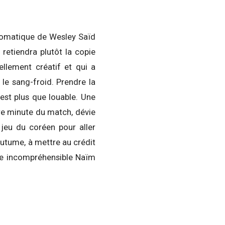
antomatique de Wesley Saïd
 retiendra plutôt la copie
ellement créatif et qui a
le sang-froid. Prendre la
c’est plus que louable. Une
ère minute du match, dévie
 jeu du coréen pour aller
coutume, à mettre au crédit
re incompréhensible Naïm