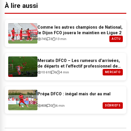
À lire aussi
Comme les autres champions de National,
le Dijon FCO jouera le maintien en Ligue 2
745
3
13 min
ACTU
Mercato DFCO – Les rumeurs d’arrivées,
de départs et l’effectif professionnel de
Dijon pour 2026-2027
10 610
6
4 min
MERCATO
Prépa DFCO : inégal mais dur au mal
808
0
6 min
DÉBRIEFS