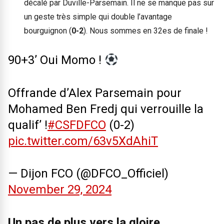
décalé par Duville-Parsemain. Il ne se manque pas sur
un geste très simple qui double l’avantage
bourguignon (
0-2
). Nous sommes en 32es de finale !
90+3’ Oui Momo !
Offrande d’Alex Parsemain pour
Mohamed Ben Fredj qui verrouille la
qualif’ !
#CSFDFCO
(0-2)
pic.twitter.com/63v5XdAhiT
— Dijon FCO (@DFCO_Officiel)
November 29, 2024
Un pas de plus vers la gloire