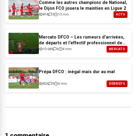
Comme les autres champions de National,
le Dijon FCO jouera le maintien en Ligue 2
818
3
13 min
ACTU
Mercato DFCO – Les rumeurs d’arrivées,
de départs et l’effectif professionnel de
Dijon pour 2026-2027
10 684
6
4 min
MERCATO
Prépa DFCO : inégal mais dur au mal
826
0
6 min
DÉBRIEFS
1 commentaire