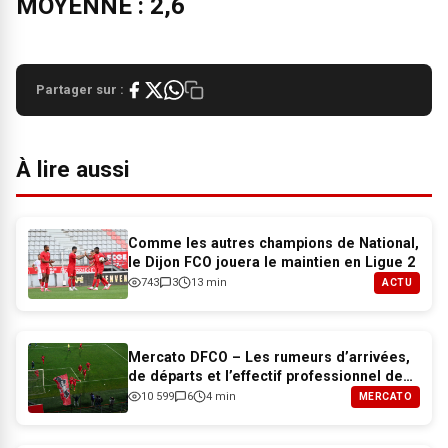
MOYENNE : 2,6
Partager sur :
À lire aussi
Comme les autres champions de National,
le Dijon FCO jouera le maintien en Ligue 2
743
3
13 min
ACTU
Mercato DFCO – Les rumeurs d’arrivées,
de départs et l’effectif professionnel de
Dijon pour 2026-2027
10 599
6
4 min
MERCATO