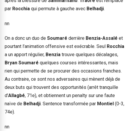
après la blessure de
Sammaritano
.
Traoré
est remplacé
par
Rocchia
qui permute à gauche avec
Belhadji
.
nn
On a donc un duo de
Soumaré
derrière
Benzia-Assalé
et
pourtant l’animation offensive est exécrable. Seul
Rocchia
a un apport régulier,
Benzia
trouve quelques décalages,
Bryan Soumaré
quelques courses intéressantes, mais
rien qui permette de se procurer des occasions franches.
Au contraire, ce sont nos adversaires qui mènent déjà de
deux buts qui trouvent des opportunités (arrêt tranquille
d’
Allagbé
, 71e), et obtiennent un penalty sur une faute
naïve de
Belhadji
. Sentence transformée par
Montiel
(0-3,
74e).
nn