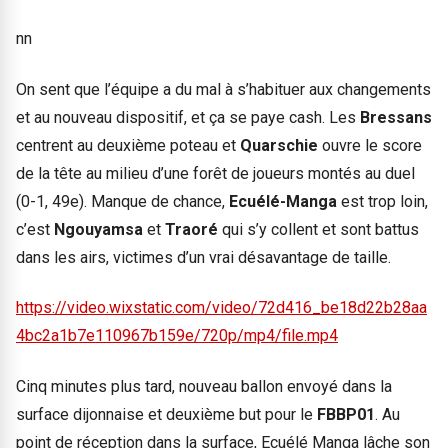
nn
On sent que l’équipe a du mal à s’habituer aux changements
et au nouveau dispositif, et ça se paye cash. Les
Bressans
centrent au deuxième poteau et
Quarschie
ouvre le score
de la tête au milieu d’une forêt de joueurs montés au duel
(0-1, 49e). Manque de chance,
Ecuélé-Manga
est trop loin,
c’est
Ngouyamsa
et
Traoré
qui s’y collent et sont battus
dans les airs, victimes d’un vrai désavantage de taille.
https://video.wixstatic.com/video/72d416_be18d22b28aa
4bc2a1b7e110967b159e/720p/mp4/file.mp4
Cinq minutes plus tard, nouveau ballon envoyé dans la
surface dijonnaise et deuxième but pour le
FBBP01
. Au
point de réception dans la surface, Ecuélé Manga lâche son