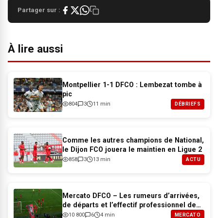
Partager sur :
À lire aussi
Montpellier 1-1 DFCO : Lembezat tombe à
pic
804
3
11 min
DÉBRIEFS
Comme les autres champions de National,
le Dijon FCO jouera le maintien en Ligue 2
858
3
13 min
ACTU
Mercato DFCO – Les rumeurs d’arrivées,
de départs et l’effectif professionnel de
Dijon pour 2026-2027
10 800
6
4 min
MERCATO