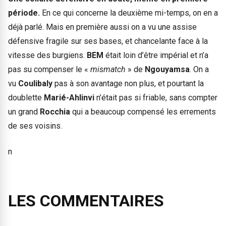
période.
En ce qui concerne la deuxième mi-temps, on en a
déjà parlé. Mais en première aussi on a vu une assise
défensive fragile sur ses bases, et chancelante face à la
vitesse des burgiens.
BEM
était loin d’être impérial et n’a
pas su compenser le «
mismatch
» de
Ngouyamsa
. On a
vu
Coulibaly
pas à son avantage non plus, et pourtant la
doublette
Marié-Ahlinvi
n’était pas si friable, sans compter
un grand
Rocchia
qui a beaucoup compensé les errements
de ses voisins.
n
LES COMMENTAIRES