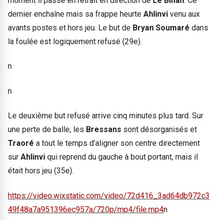
moment il passe en retrait en direction de
Le Bihan
. Ce
dernier enchaîne mais sa frappe heurte
Ahlinvi
venu aux
avants postes et hors jeu. Le but de
Bryan Soumaré
dans
la foulée est logiquement refusé (29e).
n
n
Le deuxième but refusé arrive cinq minutes plus tard. Sur
une perte de balle, les
Bressans
sont désorganisés et
Traoré
a tout le temps d’aligner son centre directement
sur
Ahlinvi
qui reprend du gauche à bout portant, mais il
était hors jeu (35e).
https://video.wixstatic.com/video/72d416_3ad64db972c3
49f48a7a951396ec957a/720p/mp4/file.mp4
n