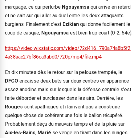
marquage, ce qui perturbe
Ngouyamsa
qui arrive en retard
et ne sait sur qui aller au duel entre les deux attaquants
burgiens. Finalement c’est
Ezikian
qui donne facilement le
coup de casque,
Ngouyamsa
est bien
trop court (0-2, 54e).
https://video.wixstatic.com/video/72d416_790a74a8b5f2
4a38aac27bf86ca3abd0/720p/mp4/file.mp4
En dix minutes dès le retour sur la pelouse trempée, le
DFCO
encaisse deux buts sur deux centres en apparence
assez anodins mais sur lesquels la défense centrale s’est
faite déborder et surclasser dans les airs. Derrière, les
Rouges
sont apathiques et n’arrivent pas à construire
quelque chose de cohérent une fois le ballon récupéré.
Probablement déçu du mauvais temps et de la pluie sur
Aix-les-Bains
,
Marié
se venge en tirant dans les nuages.