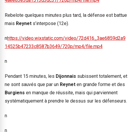
4aee83e3da1513d3dc37/720p/mp4/file.mp4
Rebelote quelques minutes plus tard, la défense est battue
mais
Reynet
s’interpose (12e).
n
https://video.wixstatic.com/video/72d416_3ae6859d2a9
14525b47233c8587b3649/720p/mp4/file.mp4
n
Pendant 15 minutes, les
Dijonnais
subissent totalement, et
ne sont sauvés que par un
Reynet
en grande forme et des
Burgiens
en manque de réussite, mais qui parviennent
systématiquement à prendre le dessus sur les défenseurs.
n
n