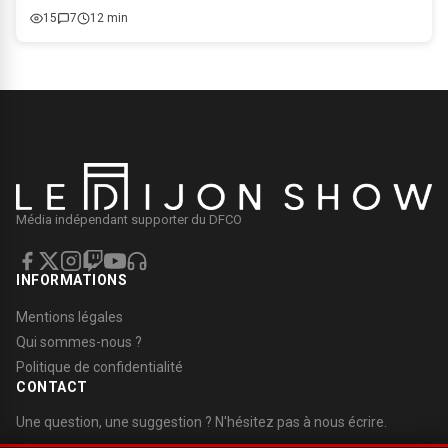
15
7
12 min
Média indépendant supporter du DFCO
INFORMATIONS
Mentions légales
Qui sommes-nous ?
Politique de confidentialité
CONTACT
Une question, une suggestion ? N'hésitez pas à nous écrire.