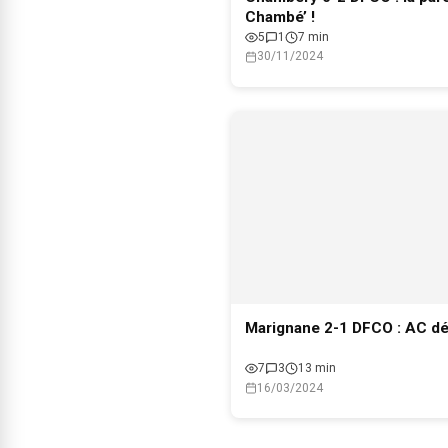
Chambé’ !
5
1
7 min
30/11/2024
Marignane 2-1 DFCO : AC d
7
3
13 min
16/03/2024