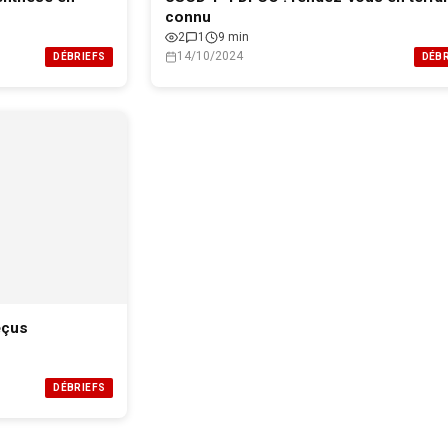
connu
2
1
9 min
14/10/2024
DÉBRIEFS
DÉBR
éçus
DÉBRIEFS