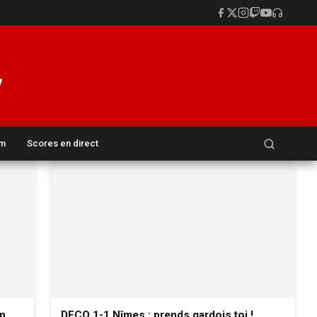
Rechercher :
um
Scores en direct
in
DFCO 1-1 Nîmes : prends gardois toi !