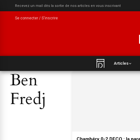
Recevez un mail dès la sortie de nos articles en vous inscrivant
Se connecter / S'inscrire
Articles
Ben
Fredj
Chambéry 0-2 DFCO : la par