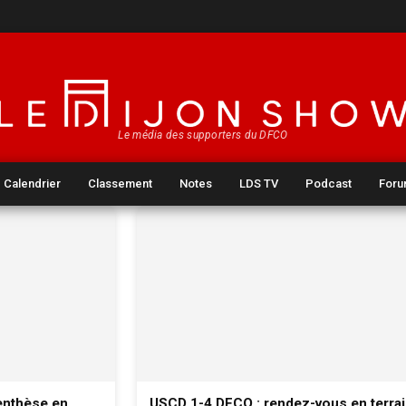
Le média des supporters du DFCO
Calendrier
Classement
Notes
LDS TV
Podcast
For
enthèse en
USCD 1-4 DFCO : rendez-vous en terra