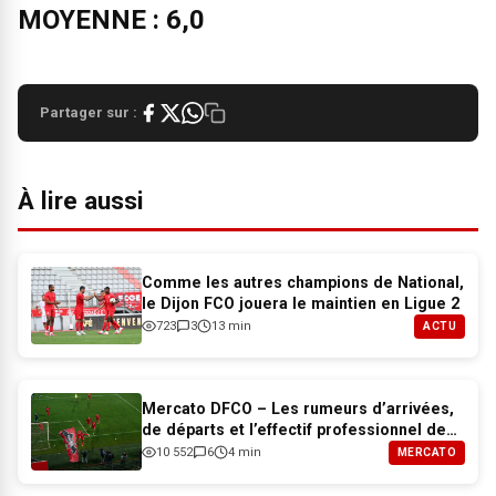
MOYENNE : 6,0
Partager sur :
À lire aussi
Comme les autres champions de National,
le Dijon FCO jouera le maintien en Ligue 2
723
3
13 min
ACTU
Mercato DFCO – Les rumeurs d’arrivées,
de départs et l’effectif professionnel de
Dijon pour 2026-2027
10 552
6
4 min
MERCATO