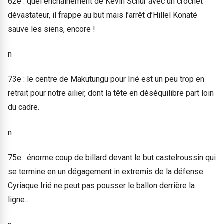
62e : quel enchaînement de Kévin Schur avec un crochet
dévastateur, il frappe au but mais l’arrêt d’Hillel Konaté
sauve les siens, encore !
n
73e : le centre de Makutungu pour Irié est un peu trop en
retrait pour notre ailier, dont la tête en déséquilibre part loin
du cadre.
n
75e : énorme coup de billard devant le but castelroussin qui
se termine en un dégagement in extremis de la défense.
Cyriaque Irié ne peut pas pousser le ballon derrière la
ligne…