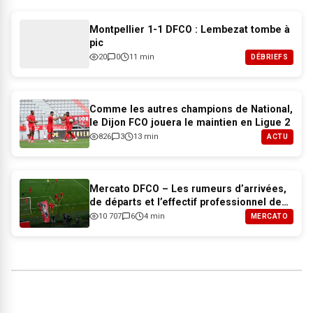
Montpellier 1-1 DFCO : Lembezat tombe à
pic
20
0
11 min
DÉBRIEFS
Comme les autres champions de National,
le Dijon FCO jouera le maintien en Ligue 2
826
3
13 min
ACTU
Mercato DFCO – Les rumeurs d’arrivées,
de départs et l’effectif professionnel de
Dijon pour 2026-2027
10 707
6
4 min
MERCATO