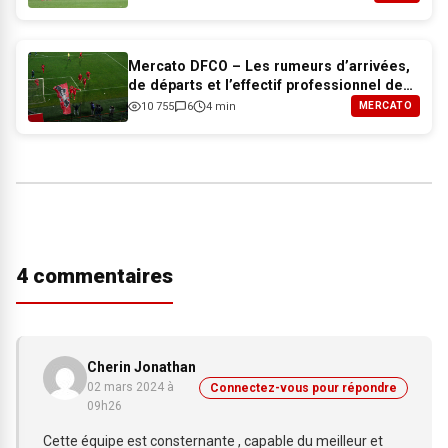
Mercato DFCO – Les rumeurs d’arrivées,
de départs et l’effectif professionnel de
Dijon pour 2026-2027
10 755
6
4 min
MERCATO
4 commentaires
Cherin Jonathan
02 mars 2024 à
Connectez-vous pour répondre
09h26
Cette équipe est consternante , capable du meilleur et