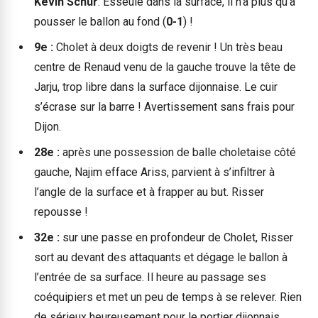
Kévin Schur
. Esseulé dans la surface, il n’a plus qu’à
pousser le ballon au fond (
0-1
) !
9e :
Cholet à deux doigts de revenir ! Un très beau
centre de Renaud venu de la gauche trouve la tête de
Jarju, trop libre dans la surface dijonnaise. Le cuir
s’écrase sur la barre ! Avertissement sans frais pour
Dijon.
28e :
après une possession de balle choletaise côté
gauche, Najim efface Ariss, parvient à s’infiltrer à
l’angle de la surface et à frapper au but. Risser
repousse !
32e :
sur une passe en profondeur de Cholet, Risser
sort au devant des attaquants et dégage le ballon à
l’entrée de sa surface. Il heure au passage ses
coéquipiers et met un peu de temps à se relever. Rien
de sérieux heureusement pour le portier dijonnais.