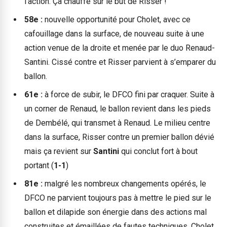
l’action. Ça chauffe sur le but de Risser !
58e :
nouvelle opportunité pour Cholet, avec ce
cafouillage dans la surface, de nouveau suite à une
action venue de la droite et menée par le duo Renaud-
Santini. Cissé contre et Risser parvient à s’emparer du
ballon.
61e :
à force de subir, le DFCO fini par craquer. Suite à
un corner de Renaud, le ballon revient dans les pieds
de Dembélé, qui transmet à Renaud. Le milieu centre
dans la surface, Risser contre un premier ballon dévié
mais ça revient sur
Santini
qui conclut fort à bout
portant (
1-1
)
81e :
malgré les nombreux changements opérés, le
DFCO ne parvient toujours pas à mettre le pied sur le
ballon et dilapide son énergie dans des actions mal
construites et émaillées de fautes techniques. Cholet