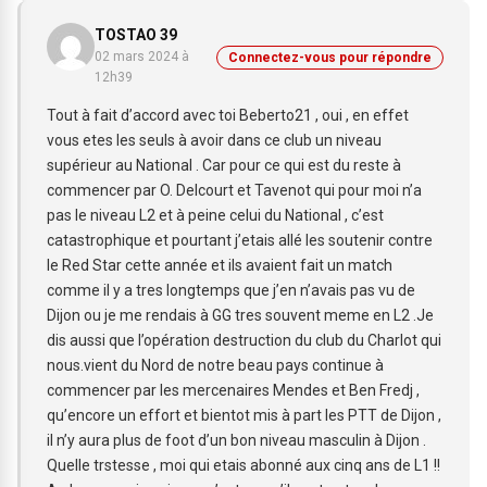
TOSTAO 39
02 mars 2024 à
Connectez-vous pour répondre
12h39
Tout à fait d’accord avec toi Beberto21 , oui , en effet
vous etes les seuls à avoir dans ce club un niveau
supérieur au National . Car pour ce qui est du reste à
commencer par O. Delcourt et Tavenot qui pour moi n’a
pas le niveau L2 et à peine celui du National , c’est
catastrophique et pourtant j’etais allé les soutenir contre
le Red Star cette année et ils avaient fait un match
comme il y a tres longtemps que j’en n’avais pas vu de
Dijon ou je me rendais à GG tres souvent meme en L2 .Je
dis aussi que l’opération destruction du club du Charlot qui
nous.vient du Nord de notre beau pays continue à
commencer par les mercenaires Mendes et Ben Fredj ,
qu’encore un effort et bientot mis à part les PTT de Dijon ,
il n’y aura plus de foot d’un bon niveau masculin à Dijon .
Quelle trstesse , moi qui etais abonné aux cinq ans de L1 !!