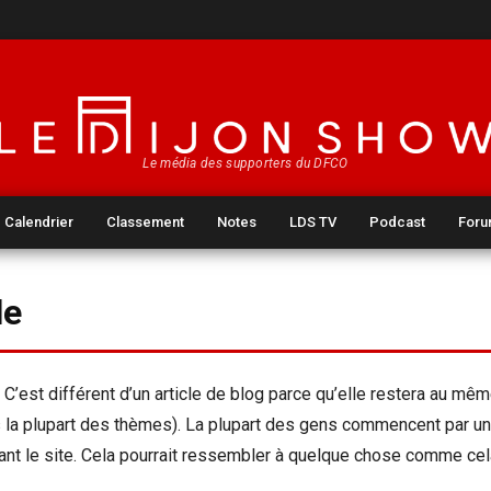
Le média des supporters du DFCO
Calendrier
Classement
Notes
LDS TV
Podcast
For
le
C’est différent d’un article de blog parce qu’elle restera au même
s la plupart des thèmes). La plupart des gens commencent par un
ant le site. Cela pourrait ressembler à quelque chose comme cela