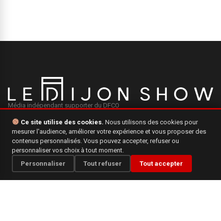
Média indépendant supporter du DFCO
Ce site utilise des cookies.
Nous utilisons des cookies pour
mesurer l'audience, améliorer votre expérience et vous proposer des
INFORMATIONS
contenus personnalisés. Vous pouvez accepter, refuser ou
personnaliser vos choix à tout moment.
Mentions légales
Personnaliser
Tout refuser
Tout accepter
Qui sommes-nous ?
Politique de confidentialité
CONTACT
Une question, une suggestion ? N'hésitez pas à nous écrire.