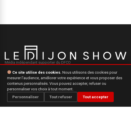
Média indépendant supporter du DFCO
Ce site utilise des cookies.
Nous utilisons des cookies pour
mesurer l'audience, améliorer votre expérience et vous proposer des
INFORMATIONS
contenus personnalisés. Vous pouvez accepter, refuser ou
personnaliser vos choix à tout moment.
Mentions légales
Personnaliser
Tout refuser
Tout accepter
Qui sommes-nous ?
Politique de confidentialité
CONTACT
Une question, une suggestion ? N'hésitez pas à nous écrire.