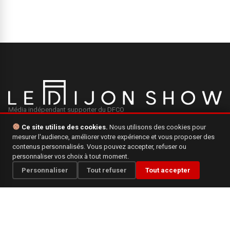
Média indépendant supporter du DFCO
Ce site utilise des cookies.
Nous utilisons des cookies pour
mesurer l'audience, améliorer votre expérience et vous proposer des
INFORMATIONS
contenus personnalisés. Vous pouvez accepter, refuser ou
personnaliser vos choix à tout moment.
Mentions légales
Personnaliser
Tout refuser
Tout accepter
Qui sommes-nous ?
Politique de confidentialité
CONTACT
Une question, une suggestion ? N'hésitez pas à nous écrire.